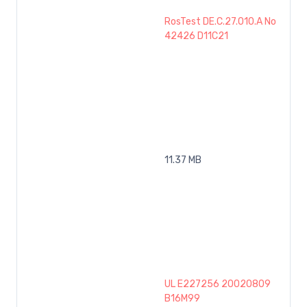
RosTest DE.C.27.010.A No
42426 D11C21
11.37 MB
UL E227256 20020809
B16M99