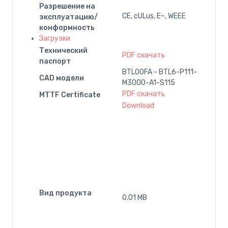
Разрешение на
CE, cULus, E~, WEEE
эксплуатацию/
конформность
Загрузки
Технический
PDF скачать
паспорт
BTL00FA - BTL6-P111-
CAD модели
M3000-A1-S115
PDF скачать
MTTF Certificate
Download
Вид продукта
0.01 MB