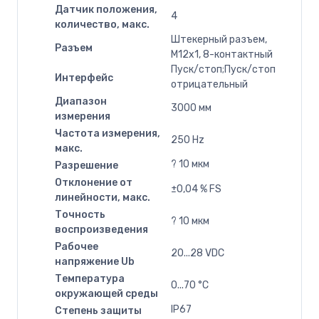
Датчик положения,
4
количество, макс.
Штекерный разъем,
Разъем
M12x1, 8-контактный
Пуск/стоп;Пуск/стоп
Интерфейс
отрицательный
Диапазон
3000 мм
измерения
Частота измерения,
250 Hz
макс.
? 10 мкм
Разрешение
Отклонение от
±0,04 % FS
линейности, макс.
Точность
? 10 мкм
воспроизведения
Рабочее
20...28 VDC
напряжение Ub
Температура
0...70 °C
окружающей среды
IP67
Степень защиты