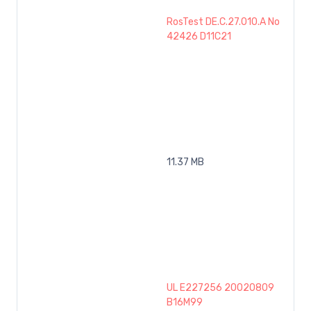
RosTest DE.C.27.010.A No
42426 D11C21
11.37 MB
UL E227256 20020809
B16M99