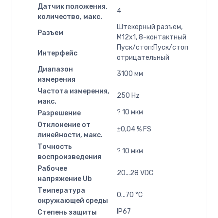
Датчик положения,
4
количество, макс.
Штекерный разъем,
Разъем
M12x1, 8-контактный
Пуск/стоп;Пуск/стоп
Интерфейс
отрицательный
Диапазон
3100 мм
измерения
Частота измерения,
250 Hz
макс.
? 10 мкм
Разрешение
Отклонение от
±0,04 % FS
линейности, макс.
Точность
? 10 мкм
воспроизведения
Рабочее
20...28 VDC
напряжение Ub
Температура
0...70 °C
окружающей среды
IP67
Степень защиты