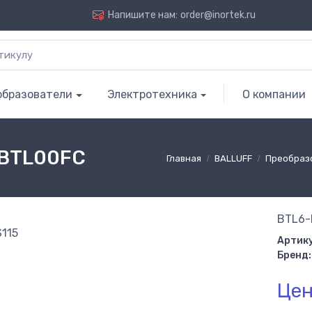
Напишите нам:
order@inortek.ru
образователи
Электротехника
О компании
 BTL00FC
Главная
BALLUFF
Преобраз
BTL6-
Артику
Бренд:
Цен