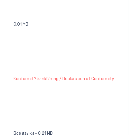
0.01 MB
Konformit?tserkl?rung / Declaration of Conformity
Все языки - 0.21 MB