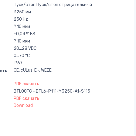
Пуск/стоп;Пуск/стоп отрицательный
3250 мм
250 Hz
? 10 мкм
±0,04 % FS
? 10 мкм
20...28 VDC
0...70 °C
IP67
CE, cULus, E~, WEEE
сть
PDF скачать
BTL00FC - BTL6-P111-M3250-A1-S115
PDF скачать
Download