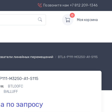
Позвоните нам
+7 812 209-1346
0
Моя корзина
ователи линейных перемещений
BTL6-P111-M3250-A1-S115
P111-M3250-A1-S115
л:
BTL00FC
BALLUFF
а по запросу