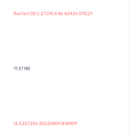
RosTest DE.C.27.010.A No 42426 D11C21
11.37 MB
UL E227256 20020809 B16M99