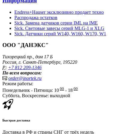
Информация
Endress+Hauser эксклюзивно продает техно
Распродажа остатков
Sick. Замена датчиков серии IML на IME
Sick. Световые завесы серий MLG-1 и XLG
Sick. Датчики серий W140, W160, W170, W1
ООО "ДАНЭКС"
Тихорецкий пр., дом 17 Б
Россия, г. Санкт-Петербург, 195220
P:
+7 812 209-1346
По всем вопросам:
order@inortek.ru
Режим работы:
00
00
Понедельник - Пятница: 10
- 18
Суббота, Воскресенье: выходной
Быстрая доставка
Доставка в РФ и страны СНГ от трёх недель