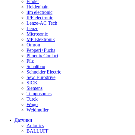
Finder
Heidenhain
ifm electronic
IPF electronic
Lenze-AC Tech
Leuze
Microsonic
MP-Elektronik
Omron
Pepperl+Fuchs
Phoenix Contact
Pilz
Schaltbau
Schneider Electric
Sew-Eurodrive
SICK
Siemens
Temposonics
Turck
Wago
Weidmuller
Датчики
Autonics
BALLUFF