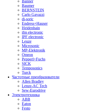
Banner
Baumer
BERNSTEIN
Carlo Gavazzi
di-soric
Endress+Hauser
Heidenhain
ifm electronic
IPF electronic
Leuze
Microsonic
MP-Elektronik
Omron
Pepperl+Fuchs
SICK
Temposonics
Turck
Частотные преобразователи
Allen Bradley
Lenze-AC Tech
Sew-Eurodrive
Электротехника
ABB
Eaton
Festo