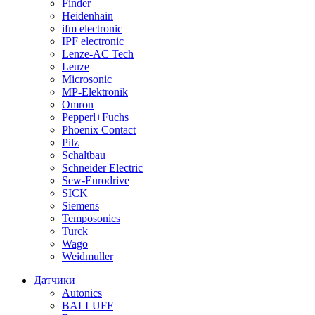
Finder
Heidenhain
ifm electronic
IPF electronic
Lenze-AC Tech
Leuze
Microsonic
MP-Elektronik
Omron
Pepperl+Fuchs
Phoenix Contact
Pilz
Schaltbau
Schneider Electric
Sew-Eurodrive
SICK
Siemens
Temposonics
Turck
Wago
Weidmuller
Датчики
Autonics
BALLUFF