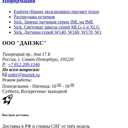
Информация
Endress+Hauser эксклюзивно продает техно
Распродажа остатков
Sick. Замена датчиков серии IML на IME
Sick. Световые завесы серий MLG-1 и XLG
Sick. Датчики серий W140, W160, W170, W1
ООО "ДАНЭКС"
Тихорецкий пр., дом 17 Б
Россия, г. Санкт-Петербург, 195220
P:
+7 812 209-1346
По всем вопросам:
order@inortek.ru
Режим работы:
00
00
Понедельник - Пятница: 10
- 18
Суббота, Воскресенье: выходной
Быстрая доставка
Доставка в РФ и страны СНГ от трёх недель