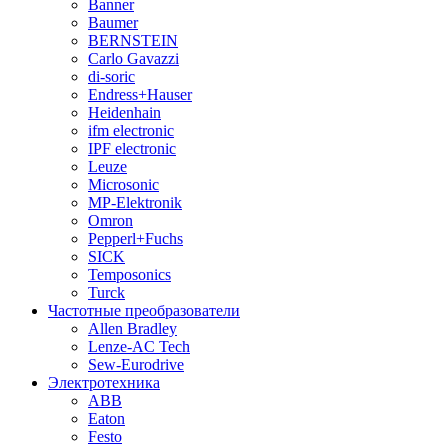
Banner
Baumer
BERNSTEIN
Carlo Gavazzi
di-soric
Endress+Hauser
Heidenhain
ifm electronic
IPF electronic
Leuze
Microsonic
MP-Elektronik
Omron
Pepperl+Fuchs
SICK
Temposonics
Turck
Частотные преобразователи
Allen Bradley
Lenze-AC Tech
Sew-Eurodrive
Электротехника
ABB
Eaton
Festo