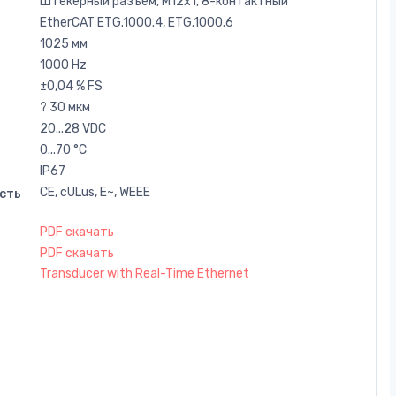
Штекерный разъем, M12x1, 8-контактный
EtherCAT ETG.1000.4, ETG.1000.6
1025 мм
1000 Hz
±0,04 % FS
? 30 мкм
20...28 VDC
0...70 °C
IP67
CE, cULus, E~, WEEE
сть
PDF скачать
PDF скачать
Transducer with Real-Time Ethernet