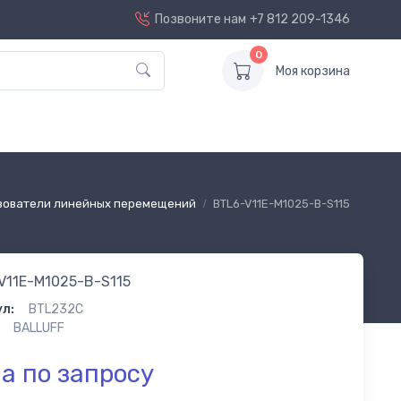
Позвоните нам
+7 812 209-1346
0
Моя корзина
зователи линейных перемещений
BTL6-V11E-M1025-B-S115
V11E-M1025-B-S115
л:
BTL232C
BALLUFF
а по запросу