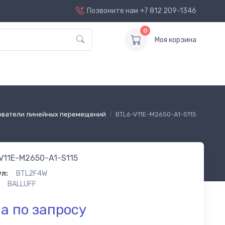
Позвоните нам
+7 812 209-1346
0
Моя корзина
ователи линейных перемещений
BTL6-V11E-M2650-A1-S115
V11E-M2650-A1-S115
л:
BTL2F4W
BALLUFF
а по запросу