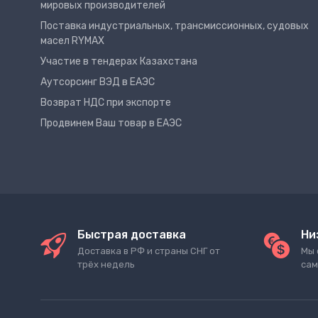
мировых производителей
Поставка индустриальных, трансмиссионных, судовых
масел RYMAX
Участие в тендерах Казахстана
Аутсорсинг ВЭД в ЕАЭС
Возврат НДС при экспорте
Продвинем Ваш товар в ЕАЭС
Быстрая доставка
Ни
Доставка в РФ и страны СНГ от
Мы 
трёх недель
сам