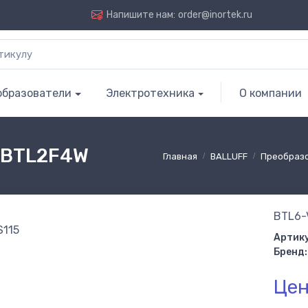
Напишите нам:
order@inortek.ru
образователи
Электротехника
О компании
| BTL2F4W
Главная
BALLUFF
Преобраз
BTL6-
Артику
Бренд:
Цен