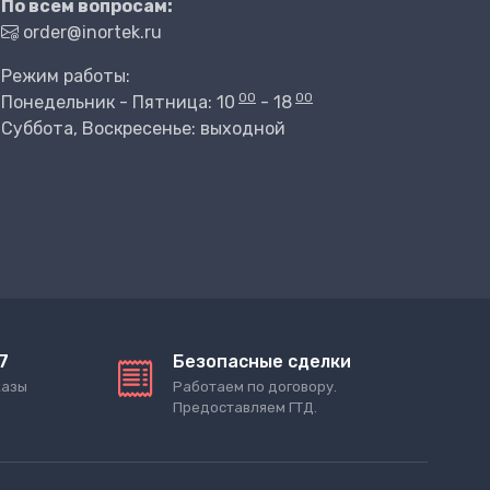
По всем вопросам:
order@inortek.ru
Режим работы:
00
00
Понедельник - Пятница: 10
- 18
Суббота, Воскресенье: выходной
7
Безопасные сделки
казы
Работаем по договору.
Предоставляем ГТД.