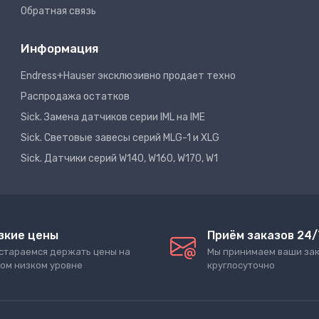
Обратная связь
Информация
Endress+Hauser эксклюзивно продает техно
Распродажа остатков
Sick. Замена датчиков серии IML на IME
Sick. Световые завесы серий MLG-1 и XLG
Sick. Датчики серий W140, W160, W170, W1
зкие цены
Приём заказов 24/
стараемся держать цены на
Мы принимаем ваши за
ом низком уровне
круглосуточно