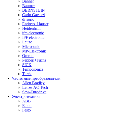
Banner
Baumer
BERNSTEIN
Carlo Gavazzi
di-soric
Endress+Hauser
Heidenhain
ifm electronic
IPF electronic
Leuze
Microsonic
MP-Elektronik
Omron
Pepperl+Fuchs
SICK
Temposonics
Turck
Частотные преобразователи
Allen Bradley
Lenze-AC Tech
Sew-Eurodrive
Электротехника
ABB
Eaton
Festo