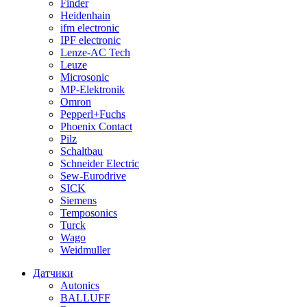
Finder
Heidenhain
ifm electronic
IPF electronic
Lenze-AC Tech
Leuze
Microsonic
MP-Elektronik
Omron
Pepperl+Fuchs
Phoenix Contact
Pilz
Schaltbau
Schneider Electric
Sew-Eurodrive
SICK
Siemens
Temposonics
Turck
Wago
Weidmuller
Датчики
Autonics
BALLUFF