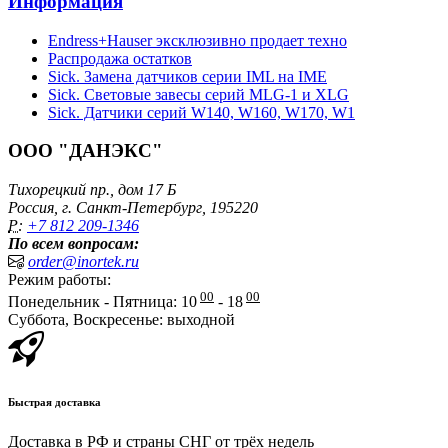
Информация
Endress+Hauser эксклюзивно продает техно
Распродажа остатков
Sick. Замена датчиков серии IML на IME
Sick. Световые завесы серий MLG-1 и XLG
Sick. Датчики серий W140, W160, W170, W1
ООО "ДАНЭКС"
Тихорецкий пр., дом 17 Б
Россия, г. Санкт-Петербург, 195220
P:
+7 812 209-1346
По всем вопросам:
order@inortek.ru
Режим работы:
00
00
Понедельник - Пятница: 10
- 18
Суббота, Воскресенье: выходной
Быстрая доставка
Доставка в РФ и страны СНГ от трёх недель