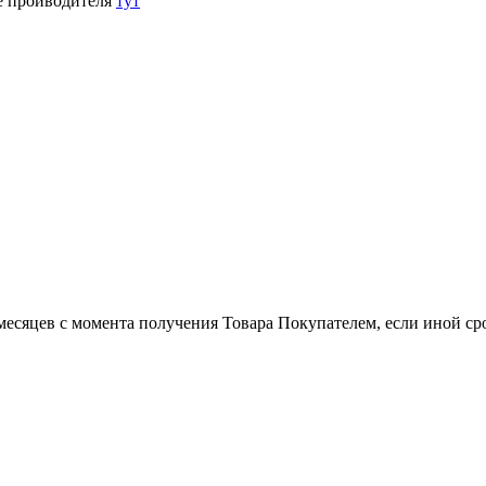
е проиводителя
тут
есяцев с момента получения Товара Покупателем, если иной сро