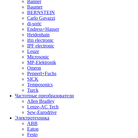
Banner
Baumer
BERNSTEIN
Carlo Gavazzi
di-soric
Endress+Hauser
Heidenhain
ifm electronic
IPF electronic
Leuze
Microsonic
MP-Elektronik
Omron
Pepperl+Fuchs
SICK
Temposonics
Turck
Частотные преобразователи
Allen Bradley
Lenze-AC Tech
Sew-Eurodrive
Электротехника
ABB
Eaton
Festo