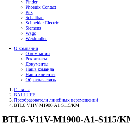
Finder
Phoenix Contact
Pilz
Schaltbau
Schneider Electric
Siemens
Wago
Weidmuller
О компании
О компании
Реквизиты
Документы
Наша команда
Наши клиенты
Обратная связь
Главная
BALLUFF
Преобразователи линейных перемещений
BTL6-V11V-M1900-A1-S115/KM
BTL6-V11V-M1900-A1-S115/K