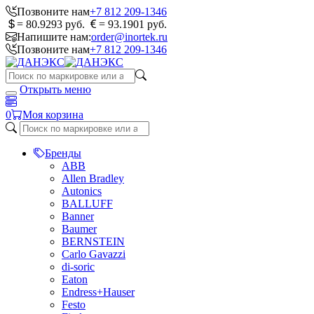
Позвоните нам
+7 812 209-1346
= 80.9293 руб.
= 93.1901 руб.
Напишите нам:
order@inortek.ru
Позвоните нам
+7 812 209-1346
Открыть меню
0
Моя корзина
Бренды
ABB
Allen Bradley
Autonics
BALLUFF
Banner
Baumer
BERNSTEIN
Carlo Gavazzi
di-soric
Eaton
Endress+Hauser
Festo