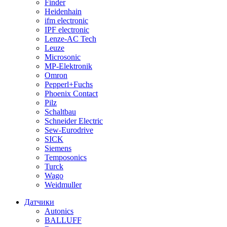
Finder
Heidenhain
ifm electronic
IPF electronic
Lenze-AC Tech
Leuze
Microsonic
MP-Elektronik
Omron
Pepperl+Fuchs
Phoenix Contact
Pilz
Schaltbau
Schneider Electric
Sew-Eurodrive
SICK
Siemens
Temposonics
Turck
Wago
Weidmuller
Датчики
Autonics
BALLUFF