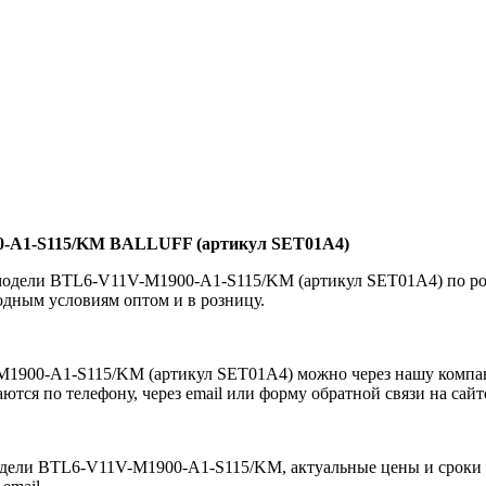
0-A1-S115/KM BALLUFF (артикул SET01A4)
одели BTL6-V11V-M1900-A1-S115/KM (артикул SET01A4) по роз
ным условиям оптом и в розницу.
1900-A1-S115/KM (артикул SET01A4) можно через нашу компа
тся по телефону, через email или форму обратной связи на сайт
одели BTL6-V11V-M1900-A1-S115/KM, актуальные цены и сроки 