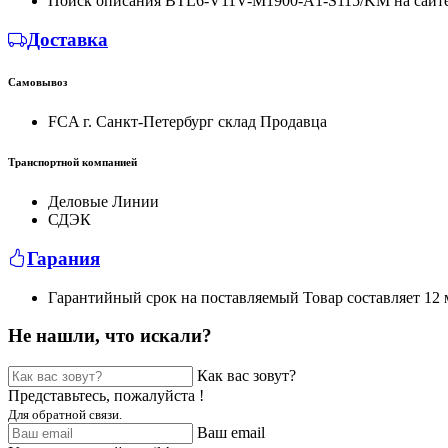
Поиск описания BTL6-V11V-M1900-A1-S115/KM на сайт
Доставка
Самовывоз
FCA г. Санкт-Петербург склад Продавца
Транспортной компанией
Деловые Линии
СДЭК
Гарания
Гарантийный срок на поставляемый Товар составляет 12 м
Не нашли, что искали?
Как вас зовут?
Представьтесь, пожалуйста !
Для обратной связи.
Ваш email