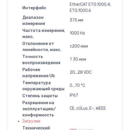
EtherCAT ETG.1000.4,
Интерфейс
ETG.1000.6
Диапазон
375 мм
измерения
Частота измерения,
1000 Hz
макс.
Отклонение от
±200 мкм
линейности, макс.
Точность
? 30 мкм
воспроизведения
Рабочее
20...28 VDC
напряжение Ub
Температура
0...70 °C
окружающей среды
IP67
Степень защиты
Разрешение на
CE, cULus, E~, WEEE
эксплуатацию/
конформность
Загрузки
Технический