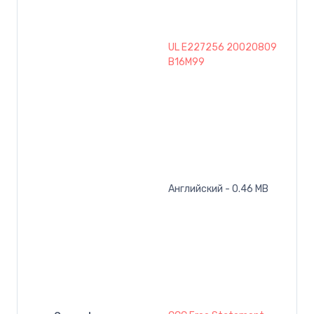
UL E227256 20020809
B16M99
Английский - 0.46 MB