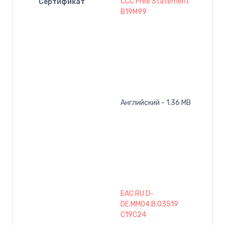
CCC Free Statement
Сертификат
B19M99
Английский - 1.36 MB
EAC RU D-
DE.MM04.B.03519
C19C24