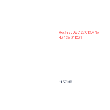
RosTest DE.C.27.010.A No
42426 D11C21
11.37 MB