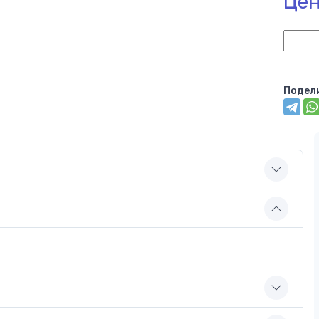
Цен
Подел