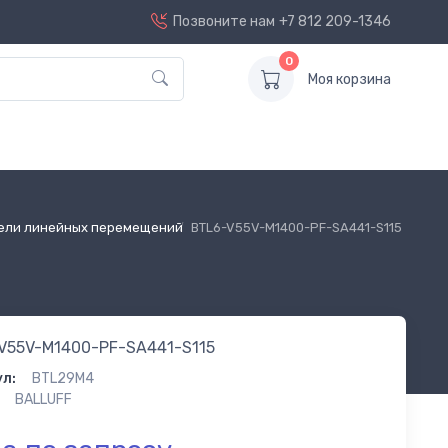
Позвоните нам
+7 812 209-1346
0
Моя корзина
ели линейных перемещений
BTL6-V55V-M1400-PF-SA441-S115
V55V-M1400-PF-SA441-S115
л:
BTL29M4
BALLUFF