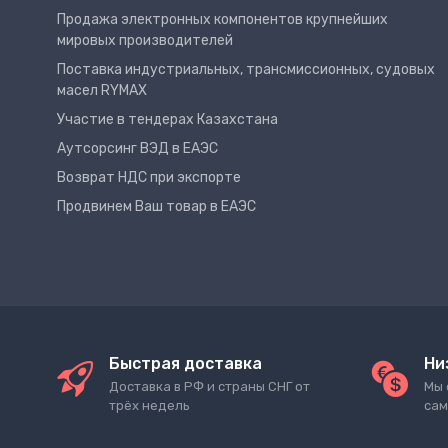
Продажа электронных компонентов крупнейших
мировых производителей
Поставка индустриальных, трансмиссионных, судовых
масел RYMAX
Участие в тендерах Казахстана
Аутсорсинг ВЭД в ЕАЭС
Возврат НДС при экспорте
Продвинем Ваш товар в ЕАЭС
Быстрая доставка
Ни
Доставка в РФ и страны СНГ от
Мы 
трёх недель
сам