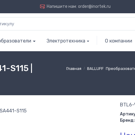
Напишите нам:
order@inortek.ru
образователи
Электротехника
О компании
-S115 |
Главная
BALLUFF
Преобразоват
BTL6-
Артику
Бренд: