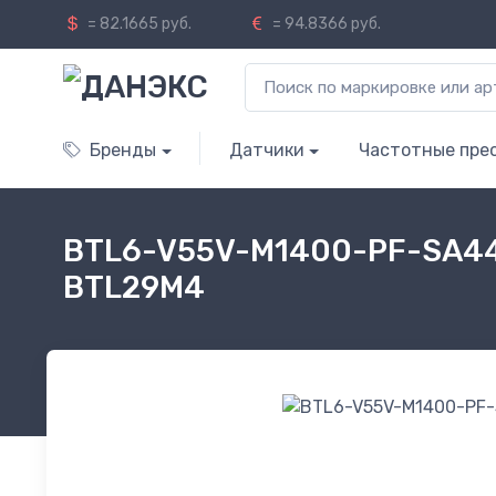
= 82.1665 руб.
= 94.8366 руб.
Бренды
Датчики
Частотные пре
BTL6-V55V-M1400-PF-SA441
BTL29M4