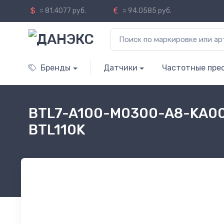
= 81.4077 руб.
= 94.0585 руб.
Бренды
Датчики
Частотные пре
BTL7-A100-M0300-A8-KA00,
BTL110K