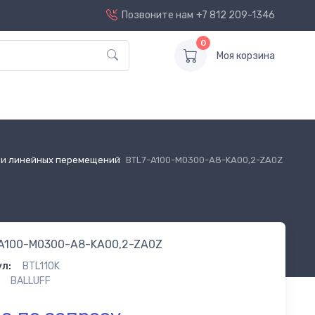
Позвоните нам
+7 812 209-1346
0
Моя корзина
и линейных перемещений
BTL7-A100-M0300-A8-KA00,2-ZA0Z
A100-M0300-A8-KA00,2-ZA0Z
л:
BTL110K
BALLUFF