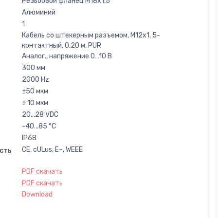
Резьбовой фланец M18x1,5
Алюминий
1
Кабель со штекерным разъемом, M12x1, 5-
контактный, 0,20 м, PUR
Аналог., напряжение 0…10 В
300 мм
2000 Hz
±50 мкм
± 10 мкм
20...28 VDC
-40...85 °C
IP68
CE, cULus, E~, WEEE
сть
PDF скачать
PDF скачать
Download