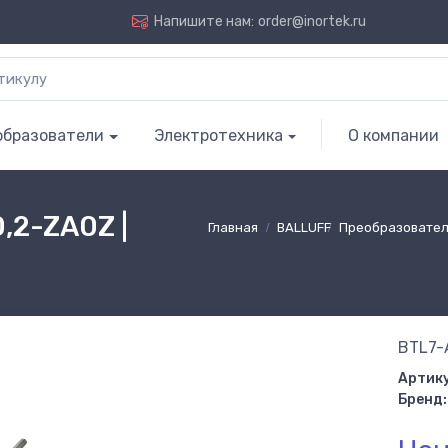
Напишите нам:
order@inortek.ru
образователи
Электротехника
О компании
2-ZA0Z |
Главная
BALLUFF
Преобразовател
BTL7-
Артику
Бренд: