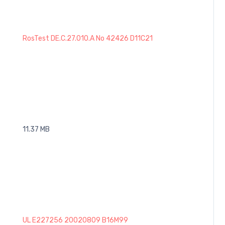
RosTest DE.C.27.010.A No 42426 D11C21
11.37 MB
UL E227256 20020809 B16M99