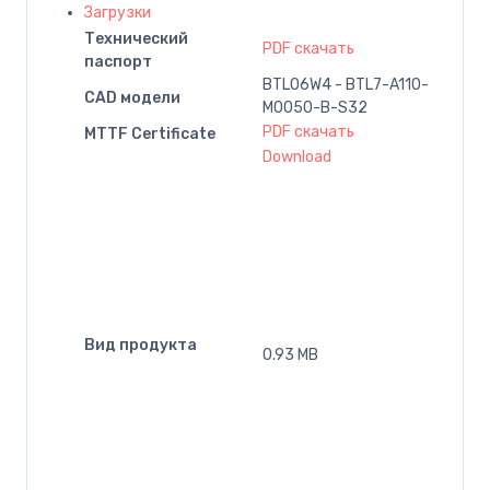
Загрузки
Технический
PDF скачать
паспорт
BTL06W4 - BTL7-A110-
CAD модели
M0050-B-S32
PDF скачать
MTTF Certificate
Download
Вид продукта
0.93 MB