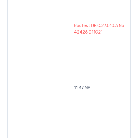
RosTest DE.C.27.010.A No
42426 D11C21
11.37 MB