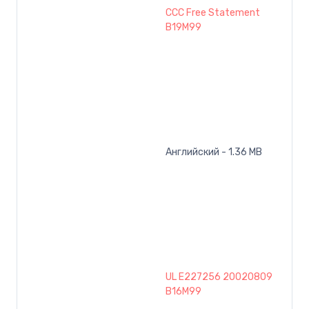
CCC Free Statement
B19M99
Английский - 1.36 MB
UL E227256 20020809
B16M99