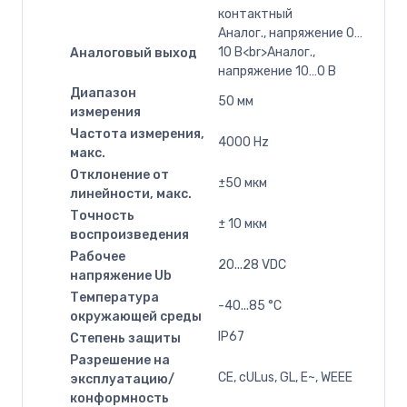
контактный
Аналог., напряжение 0…
10 В<br>Аналог.,
Аналоговый выход
напряжение 10…0 В
Диапазон
50 мм
измерения
Частота измерения,
4000 Hz
макс.
Отклонение от
±50 мкм
линейности, макс.
Точность
± 10 мкм
воспроизведения
Рабочее
20...28 VDC
напряжение Ub
Температура
-40...85 °C
окружающей среды
IP67
Степень защиты
Разрешение на
CE, cULus, GL, E~, WEEE
эксплуатацию/
конформность