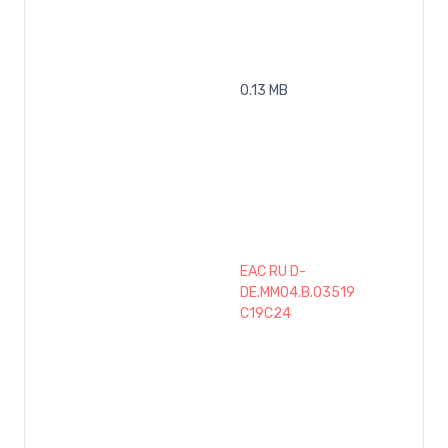
0.13 MB
EAC RU D-
DE.MM04.B.03519
C19C24