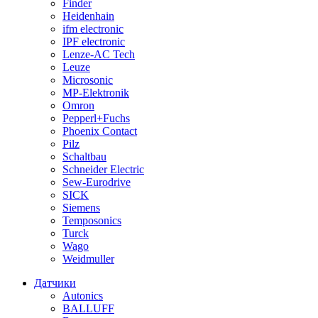
Finder
Heidenhain
ifm electronic
IPF electronic
Lenze-AC Tech
Leuze
Microsonic
MP-Elektronik
Omron
Pepperl+Fuchs
Phoenix Contact
Pilz
Schaltbau
Schneider Electric
Sew-Eurodrive
SICK
Siemens
Temposonics
Turck
Wago
Weidmuller
Датчики
Autonics
BALLUFF