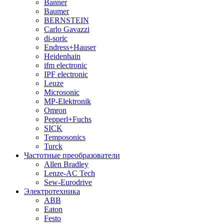
Banner
Baumer
BERNSTEIN
Carlo Gavazzi
di-soric
Endress+Hauser
Heidenhain
ifm electronic
IPF electronic
Leuze
Microsonic
MP-Elektronik
Omron
Pepperl+Fuchs
SICK
Temposonics
Turck
Частотные преобразователи
Allen Bradley
Lenze-AC Tech
Sew-Eurodrive
Электротехника
ABB
Eaton
Festo