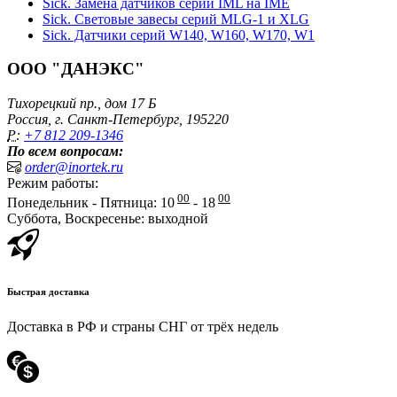
Sick. Замена датчиков серии IML на IME
Sick. Световые завесы серий MLG-1 и XLG
Sick. Датчики серий W140, W160, W170, W1
ООО "ДАНЭКС"
Тихорецкий пр., дом 17 Б
Россия, г. Санкт-Петербург, 195220
P:
+7 812 209-1346
По всем вопросам:
order@inortek.ru
Режим работы:
00
00
Понедельник - Пятница: 10
- 18
Суббота, Воскресенье: выходной
Быстрая доставка
Доставка в РФ и страны СНГ от трёх недель