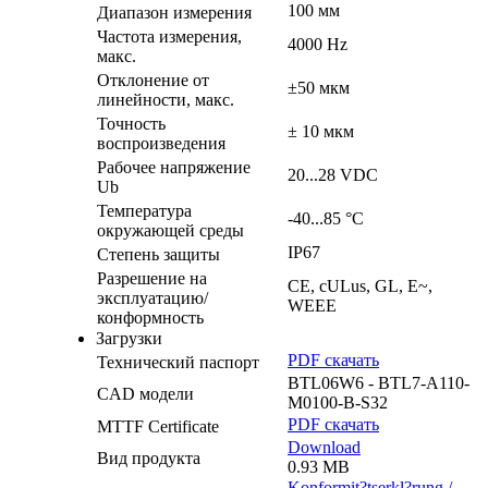
100 мм
Диапазон измерения
Частота измерения,
4000 Hz
макс.
Отклонение от
±50 мкм
линейности, макс.
Точность
± 10 мкм
воспроизведения
Рабочее напряжение
20...28 VDC
Ub
Температура
-40...85 °C
окружающей среды
IP67
Степень защиты
Разрешение на
CE, cULus, GL, E~,
эксплуатацию/
WEEE
конформность
Загрузки
PDF скачать
Технический паспорт
BTL06W6 - BTL7-A110-
CAD модели
M0100-B-S32
PDF скачать
MTTF Certificate
Download
Вид продукта
0.93 MB
Konformit?tserkl?rung /