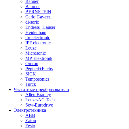
Banner
Baumer
BERNSTEIN
Carlo Gavazzi
di-soric
Endress+Hauser
Heidenhain
ifm electronic
IPF electronic
Leuze
Microsonic
MP-Elektronik
Omron
Pepperl+Fuchs
SICK
Temposonics
Turck
Частотные преобразователи
Allen Bradley
Lenze-AC Tech
Sew-Eurodrive
Электротехника
ABB
Eaton
Festo