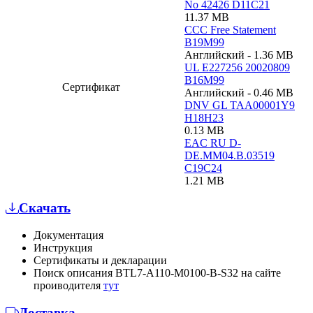
No 42426 D11C21
11.37 MB
CCC Free Statement
B19M99
Английский - 1.36 MB
UL E227256 20020809
B16M99
Сертификат
Английский - 0.46 MB
DNV GL TAA00001Y9
H18H23
0.13 MB
EAC RU D-
DE.MM04.B.03519
C19C24
1.21 MB
Скачать
Документация
Инструкция
Сертификаты и декларации
Поиск описания BTL7-A110-M0100-B-S32 на сайте
проиводителя
тут
Доставка