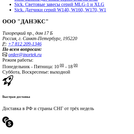
Sick. Световые завесы серий MLG-1 и XLG
Sick. Датчики серий W140, W160, W170, W1
ООО "ДАНЭКС"
Тихорецкий пр., дом 17 Б
Россия, г. Санкт-Петербург, 195220
P:
+7 812 209-1346
По всем вопросам:
order@inortek.ru
Режим работы:
00
00
Понедельник - Пятница: 10
- 18
Суббота, Воскресенье: выходной
Быстрая доставка
Доставка в РФ и страны СНГ от трёх недель