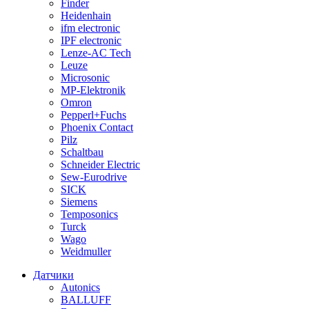
Finder
Heidenhain
ifm electronic
IPF electronic
Lenze-AC Tech
Leuze
Microsonic
MP-Elektronik
Omron
Pepperl+Fuchs
Phoenix Contact
Pilz
Schaltbau
Schneider Electric
Sew-Eurodrive
SICK
Siemens
Temposonics
Turck
Wago
Weidmuller
Датчики
Autonics
BALLUFF