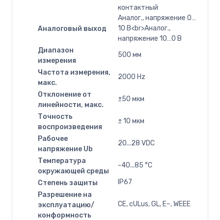
контактный
Аналог., напряжение 0…
10 В<br>Аналог.,
Аналоговый выход
напряжение 10…0 В
Диапазон
500 мм
измерения
Частота измерения,
2000 Hz
макс.
Отклонение от
±50 мкм
линейности, макс.
Точность
± 10 мкм
воспроизведения
Рабочее
20...28 VDC
напряжение Ub
Температура
-40...85 °C
окружающей среды
IP67
Степень защиты
Разрешение на
CE, cULus, GL, E~, WEEE
эксплуатацию/
конформность