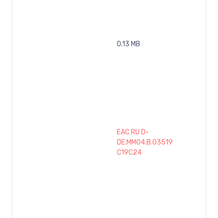
0.13 MB
EAC RU D-
DE.MM04.B.03519
C19C24