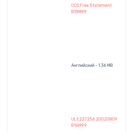
CCC Free Statement
B19M99
Английский - 1.36 MB
UL E227256 20020809
B16M99