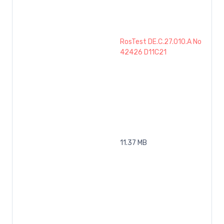
RosTest DE.C.27.010.A No
42426 D11C21
11.37 MB