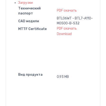
Загрузки
Технический
PDF скачать
паспорт
BTL06WT - BTL7-A110-
CAD модели
M0500-B-S32
PDF скачать
MTTF Certificate
Download
Вид продукта
0.93 MB