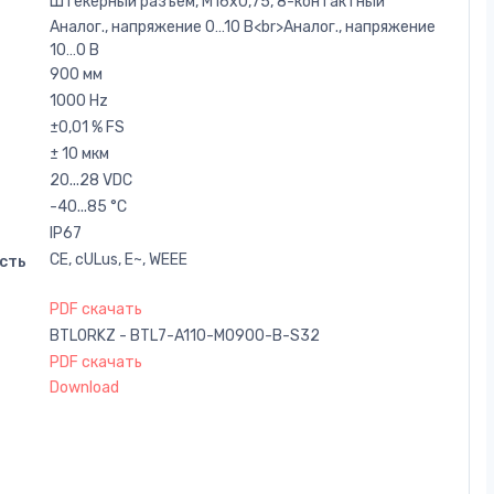
Штекерный разъем, M16x0,75, 8-контактный
Аналог., напряжение 0…10 В<br>Аналог., напряжение
10…0 В
900 мм
1000 Hz
±0,01 % FS
± 10 мкм
20...28 VDC
-40...85 °C
IP67
CE, cULus, E~, WEEE
сть
PDF скачать
BTL0RKZ - BTL7-A110-M0900-B-S32
PDF скачать
Download