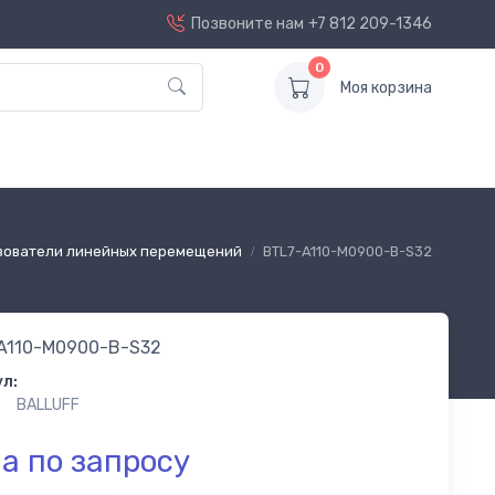
Позвоните нам
+7 812 209-1346
0
Моя корзина
зователи линейных перемещений
BTL7-A110-M0900-B-S32
A110-M0900-B-S32
л:
BALLUFF
а по запросу