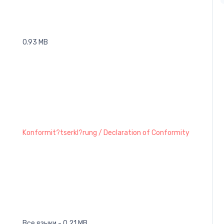
0.93 MB
Konformit?tserkl?rung / Declaration of Conformity
Все языки - 0.21 MB