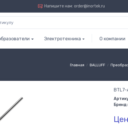
Напишите нам:
order@inortek.ru
образователи
Электротехника
О компании
Главная
BALLUFF
Преобра
BTL7-
Артику
Бренд:
Цен