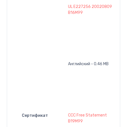
UL E227256 20020809
B16M99
Английский - 0.46 MB
CCC Free Statement
Сертификат
B19M99