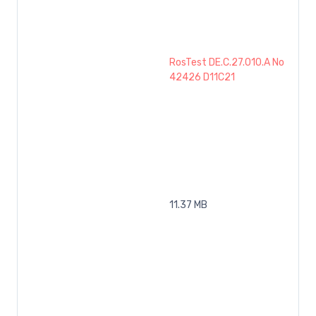
RosTest DE.C.27.010.A No
42426 D11C21
11.37 MB