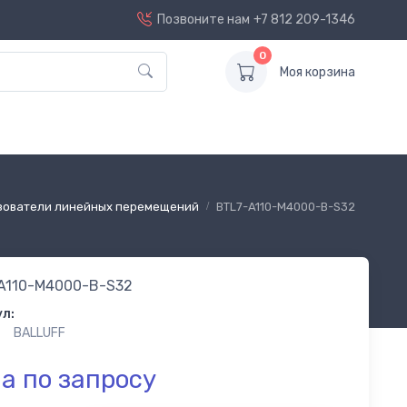
Позвоните нам
+7 812 209-1346
0
Моя корзина
зователи линейных перемещений
BTL7-A110-M4000-B-S32
A110-M4000-B-S32
л:
BALLUFF
а по запросу