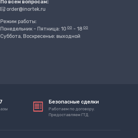
По всем вопросам:
order@inortek.ru
Режим работы:
00
00
Понедельник - Пятница: 10
- 18
Суббота, Воскресенье: выходной
7
Безопасные сделки
казы
Работаем по договору.
Предоставляем ГТД.