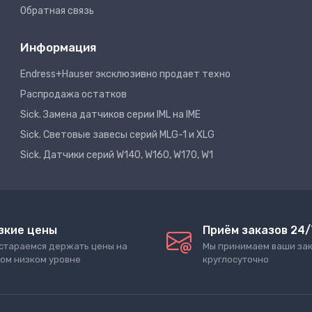
Обратная связь
Информация
Endress+Hauser эксклюзивно продает техно
Распродажа остатков
Sick. Замена датчиков серии IML на IME
Sick. Световые завесы серий MLG-1 и XLG
Sick. Датчики серий W140, W160, W170, W1
зкие цены
Приём заказов 24/
стараемся держать цены на
Мы принимаем ваши за
ом низком уровне
круглосуточно