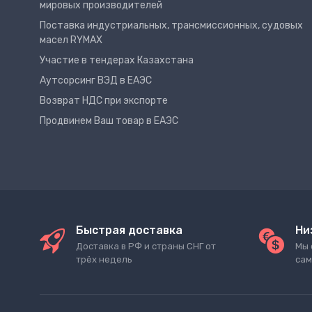
мировых производителей
Поставка индустриальных, трансмиссионных, судовых
масел RYMAX
Участие в тендерах Казахстана
Аутсорсинг ВЭД в ЕАЭС
Возврат НДС при экспорте
Продвинем Ваш товар в ЕАЭС
Быстрая доставка
Ни
Доставка в РФ и страны СНГ от
Мы 
трёх недель
сам