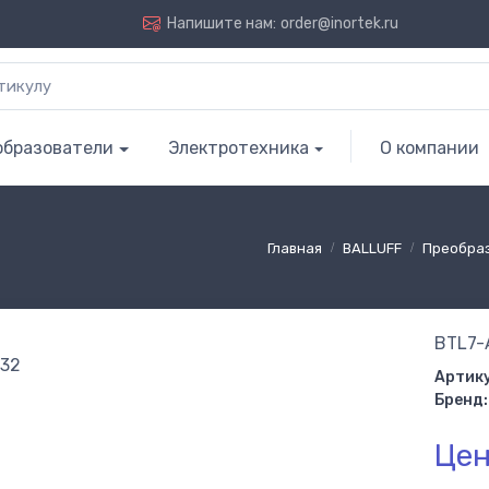
Напишите нам:
order@inortek.ru
образователи
Электротехника
О компании
Главная
BALLUFF
Преобра
BTL7-
Артику
Бренд:
Цен