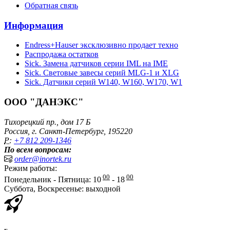
Обратная связь
Информация
Endress+Hauser эксклюзивно продает техно
Распродажа остатков
Sick. Замена датчиков серии IML на IME
Sick. Световые завесы серий MLG-1 и XLG
Sick. Датчики серий W140, W160, W170, W1
ООО "ДАНЭКС"
Тихорецкий пр., дом 17 Б
Россия, г. Санкт-Петербург, 195220
P:
+7 812 209-1346
По всем вопросам:
order@inortek.ru
Режим работы:
00
00
Понедельник - Пятница: 10
- 18
Суббота, Воскресенье: выходной