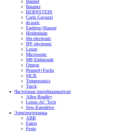
Banner
Baumer
BERNSTEIN
Carlo Gavazzi
di-soric
Endress+Hauser
Heidenhain
ifm electronic
IPF electronic
Leuze
Microsonic
MP-Elektronik
Omron
Pepperl+Fuchs
SICK
Temposonics
Turck
Частотные преобразователи
Allen Bradley
Lenze-AC Tech
Sew-Eurodrive
Электротехника
ABB
Eaton
Festo