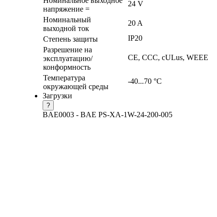
Номинальное выходное
24 V
напряжение =
Номинальный
20 A
выходной ток
IP20
Степень защиты
Разрешение на
CE, CCC, cULus, WEEE
эксплуатацию/
конформность
Температура
-40...70 °C
окружающей среды
Загрузки
?
BAE0003 - BAE PS-XA-1W-24-200-005