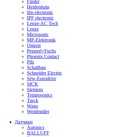
Finder
Heidenhain
ifm electronic
IPF electronic
Lenze-AC Tech
Leuze
Microsonic
MP-Elektronik
Omron
Pepperl+Fuchs
Phoenix Contact
Pilz
Schaltbau
Schneider Electric
Sew-Eurodrive
SICK
Siemens
Temposonics
Turck
Wago
Weidmuller
Датчики
Autonics
BALLUFF