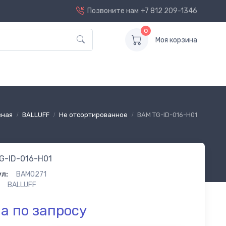
Позвоните нам
+7 812 209-1346
0
Моя корзина
вная
BALLUFF
Не отсортированное
BAM TG-ID-016-H01
G-ID-016-H01
л:
BAM0271
BALLUFF
а по запросу