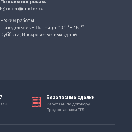
По всем вопросам:
order@inortek.ru
Режим работы:
00
00
Понедельник - Пятница: 10
- 18
Суббота, Воскресенье: выходной
7
Безопасные сделки
казы
Работаем по договору.
Предоставляем ГТД.