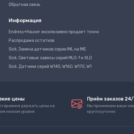
Обратная связь
Информация
Endress+Hauser эксклюзивно продает техно
Распродажа остатков
Sick. Замена датчиков серии IML на IME
Sick. Световые завесы серий MLG-1 и XLG
Sick. Датчики серий W140, W160, W170, W1
зкие цены
Приём заказов 24/
стараемся держать цены на
Мы принимаем ваши за
ом низком уровне
круглосуточно