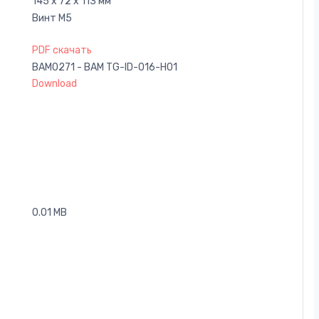
145 x 72 x 113 мм
Винт M5
PDF скачать
BAM0271 - BAM TG-ID-016-H01
Download
0.01 MB