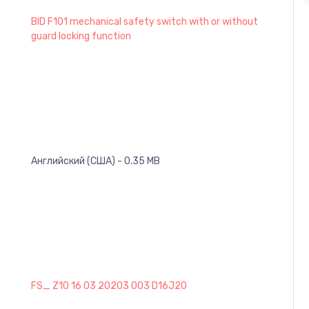
BID F101 mechanical safety switch with or without
guard locking function
Английский (США) - 0.35 MB
FS_ Z10 16 03 20203 003 D16J20