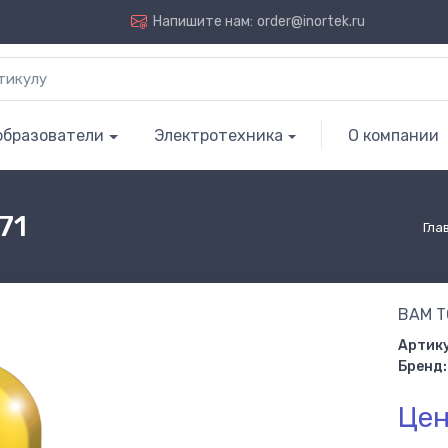
Напишите нам:
order@inortek.ru
образователи
Электротехника
О компании
71
Гла
BAM T
Артику
Бренд:
Цен