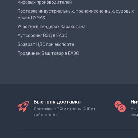
мировых производителей
Поставка индустриальных, трансмиссионных, судовых
масел RYMAX
Участие в тендерах Казахстана
Аутсорсинг ВЭД в ЕАЭС
Возврат НДС при экспорте
Продвинем Ваш товар в ЕАЭС
Быстрая доставка
Ни
Доставка в РФ и страны СНГ от
Мы 
трёх недель
сам