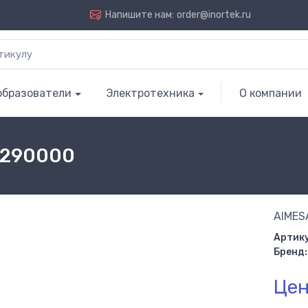
Напишите нам:
order@inortek.ru
образователи
Электротехника
О компании
26290000
AIMESA
Артику
Бренд:
Цен