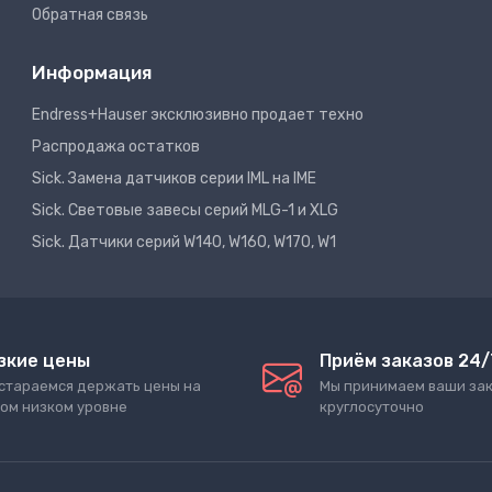
Обратная связь
Информация
Endress+Hauser эксклюзивно продает техно
Распродажа остатков
Sick. Замена датчиков серии IML на IME
Sick. Световые завесы серий MLG-1 и XLG
Sick. Датчики серий W140, W160, W170, W1
зкие цены
Приём заказов 24/
стараемся держать цены на
Мы принимаем ваши за
ом низком уровне
круглосуточно