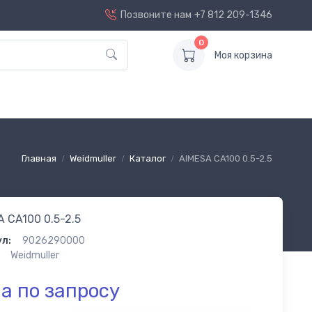
Позвоните нам
+7 812 209-1346
0
Моя корзина
Главная
Weidmuller
Каталог
AIMESA CA100 0.5-2.5
 CA100 0.5-2.5
л:
9026290000
Weidmuller
а по запросу