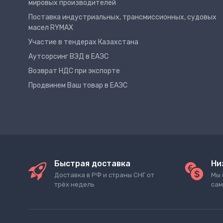
мировых производителей
Поставка индустриальных, трансмиссионных, судовых
масел RYMAX
Участие в тендерах Казахстана
Аутсорсинг ВЭД в ЕАЭС
Возврат НДС при экспорте
Продвинем Ваш товар в ЕАЭС
Быстрая доставка
Ни
Доставка в РФ и страны СНГ от
Мы 
трёх недель
сам