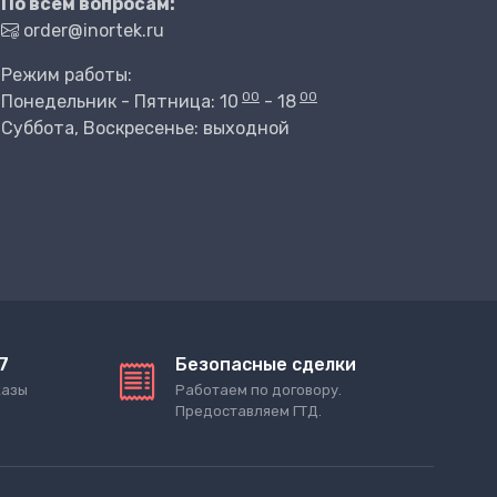
По всем вопросам:
order@inortek.ru
Режим работы:
00
00
Понедельник - Пятница: 10
- 18
Суббота, Воскресенье: выходной
7
Безопасные сделки
казы
Работаем по договору.
Предоставляем ГТД.