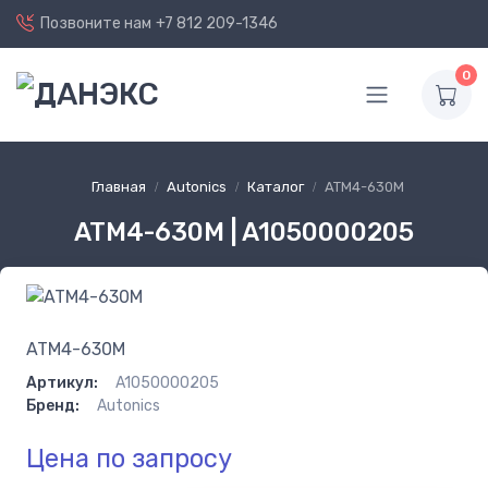
Позвоните нам
+7 812 209-1346
0
Главная
Autonics
Каталог
ATM4-630M
ATM4-630M | A1050000205
ATM4-630M
Артикул:
A1050000205
Бренд:
Autonics
Цена по запросу