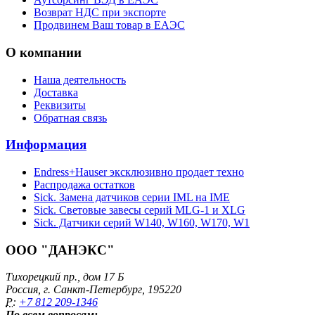
Возврат НДС при экспорте
Продвинем Ваш товар в ЕАЭС
О компании
Наша деятельность
Доставка
Реквизиты
Обратная связь
Информация
Endress+Hauser эксклюзивно продает техно
Распродажа остатков
Sick. Замена датчиков серии IML на IME
Sick. Световые завесы серий MLG-1 и XLG
Sick. Датчики серий W140, W160, W170, W1
ООО "ДАНЭКС"
Тихорецкий пр., дом 17 Б
Россия, г. Санкт-Петербург, 195220
P:
+7 812 209-1346
По всем вопросам: