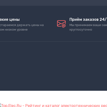
зкие цены
Приём заказов 24/
стараемся держать цены на
Мы принимаем ваши за
ом низком уровне
круглосуточно