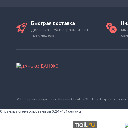
Быстрая доставка
Ни
Доставка в РФ и страны СНГ от
Мы 
трёх недель
сам
ДАНЭКС
© Все права защищены. Дизайн
Createx Studio
и Андрей Беляков
Страница сгенерирована за 0.247471 секунд