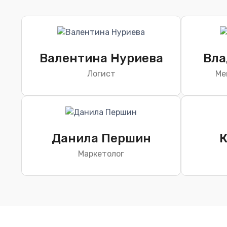
Валентина Нуриева
Вла
Логист
Ме
Данила Першин
К
Маркетолог