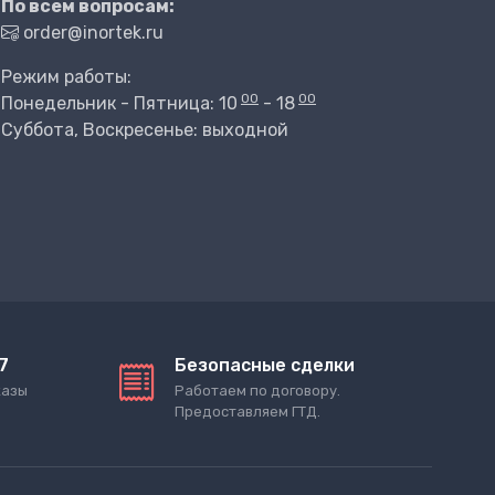
По всем вопросам:
order@inortek.ru
Режим работы:
00
00
Понедельник - Пятница: 10
- 18
Суббота, Воскресенье: выходной
7
Безопасные сделки
казы
Работаем по договору.
Предоставляем ГТД.