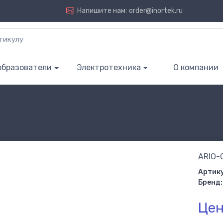
Напишите нам:
order@inortek.ru
образователи
Электротехника
О компании
ARIO-
Артику
Бренд:
Цен