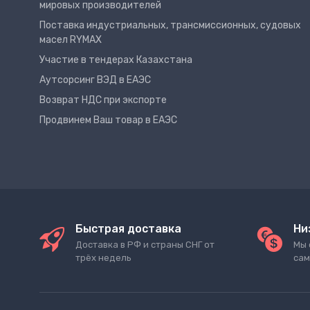
мировых производителей
Поставка индустриальных, трансмиссионных, судовых
масел RYMAX
Участие в тендерах Казахстана
Аутсорсинг ВЭД в ЕАЭС
Возврат НДС при экспорте
Продвинем Ваш товар в ЕАЭС
Быстрая доставка
Ни
Доставка в РФ и страны СНГ от
Мы 
трёх недель
сам