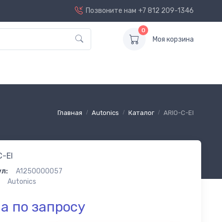
Позвоните нам
+7 812 209-1346
0
Моя корзина
Главная
Autonics
Каталог
ARIO-C-EI
C-EI
л:
A1250000057
Autonics
а по запросу