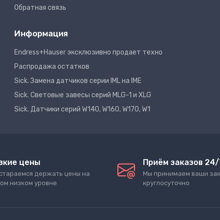
Обратная связь
Информация
Endress+Hauser эксклюзивно продает техно
Распродажа остатков
Sick. Замена датчиков серии IML на IME
Sick. Световые завесы серий MLG-1 и XLG
Sick. Датчики серий W140, W160, W170, W1
зкие цены
Приём заказов 24/
стараемся держать цены на
Мы принимаем ваши за
ом низком уровне
круглосуточно