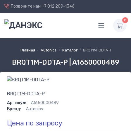
Позвоните нам
+7 812 209-1346
0
Главная
Autonics
Каталог
BRQT1M-DDTA-P
BRQT1M-DDTA-P | A1650000489
BRQT1M-DDTA-P
Артикул:
A1650000489
Бренд:
Autonics
Цена по запросу