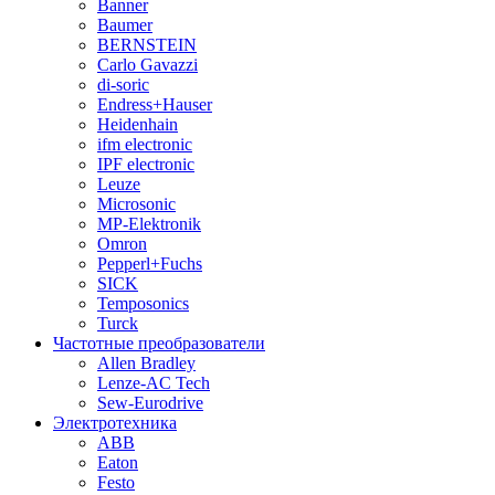
Banner
Baumer
BERNSTEIN
Carlo Gavazzi
di-soric
Endress+Hauser
Heidenhain
ifm electronic
IPF electronic
Leuze
Microsonic
MP-Elektronik
Omron
Pepperl+Fuchs
SICK
Temposonics
Turck
Частотные преобразователи
Allen Bradley
Lenze-AC Tech
Sew-Eurodrive
Электротехника
ABB
Eaton
Festo