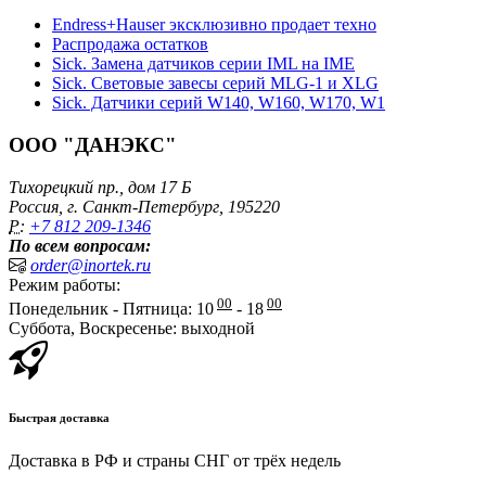
Endress+Hauser эксклюзивно продает техно
Распродажа остатков
Sick. Замена датчиков серии IML на IME
Sick. Световые завесы серий MLG-1 и XLG
Sick. Датчики серий W140, W160, W170, W1
ООО "ДАНЭКС"
Тихорецкий пр., дом 17 Б
Россия, г. Санкт-Петербург, 195220
P:
+7 812 209-1346
По всем вопросам:
order@inortek.ru
Режим работы:
00
00
Понедельник - Пятница: 10
- 18
Суббота, Воскресенье: выходной
Быстрая доставка
Доставка в РФ и страны СНГ от трёх недель