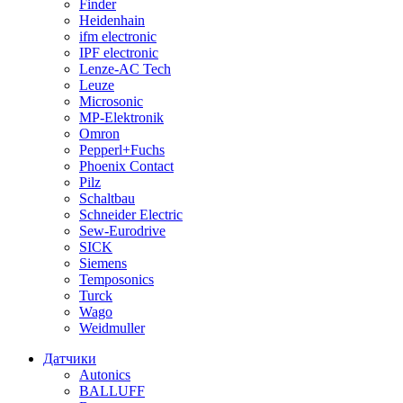
Finder
Heidenhain
ifm electronic
IPF electronic
Lenze-AC Tech
Leuze
Microsonic
MP-Elektronik
Omron
Pepperl+Fuchs
Phoenix Contact
Pilz
Schaltbau
Schneider Electric
Sew-Eurodrive
SICK
Siemens
Temposonics
Turck
Wago
Weidmuller
Датчики
Autonics
BALLUFF