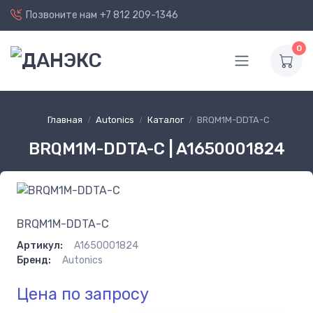
Позвоните нам
+7 812 209-1346
0
Главная
Autonics
Каталог
BRQM1M-DDTA-C
BRQM1M-DDTA-C | A1650001824
BRQM1M-DDTA-C
Артикул:
A1650001824
Бренд:
Autonics
Цена по запросу