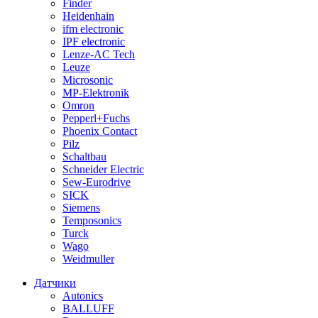
Finder
Heidenhain
ifm electronic
IPF electronic
Lenze-AC Tech
Leuze
Microsonic
MP-Elektronik
Omron
Pepperl+Fuchs
Phoenix Contact
Pilz
Schaltbau
Schneider Electric
Sew-Eurodrive
SICK
Siemens
Temposonics
Turck
Wago
Weidmuller
Датчики
Autonics
BALLUFF