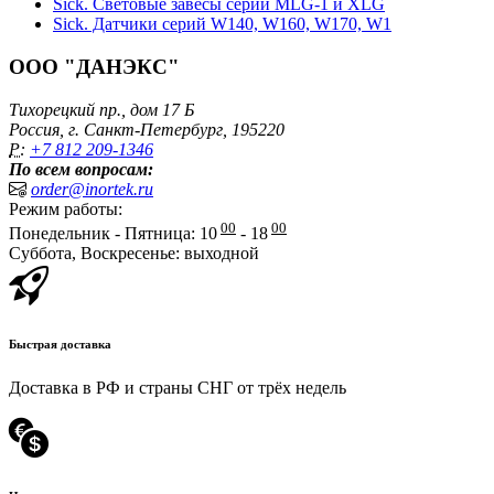
Sick. Световые завесы серий MLG-1 и XLG
Sick. Датчики серий W140, W160, W170, W1
ООО "ДАНЭКС"
Тихорецкий пр., дом 17 Б
Россия, г. Санкт-Петербург, 195220
P:
+7 812 209-1346
По всем вопросам:
order@inortek.ru
Режим работы:
00
00
Понедельник - Пятница: 10
- 18
Суббота, Воскресенье: выходной
Быстрая доставка
Доставка в РФ и страны СНГ от трёх недель