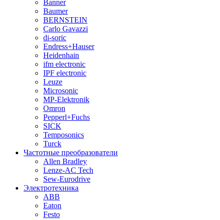
Banner
Baumer
BERNSTEIN
Carlo Gavazzi
di-soric
Endress+Hauser
Heidenhain
ifm electronic
IPF electronic
Leuze
Microsonic
MP-Elektronik
Omron
Pepperl+Fuchs
SICK
Temposonics
Turck
Частотные преобразователи
Allen Bradley
Lenze-AC Tech
Sew-Eurodrive
Электротехника
ABB
Eaton
Festo