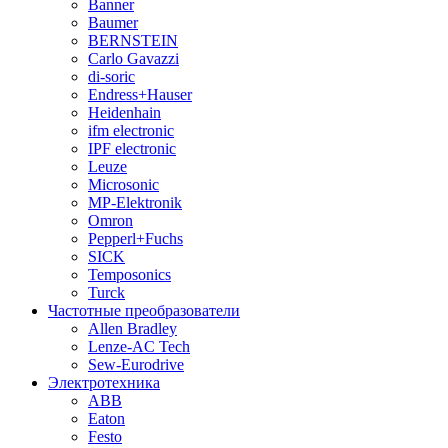
Banner
Baumer
BERNSTEIN
Carlo Gavazzi
di-soric
Endress+Hauser
Heidenhain
ifm electronic
IPF electronic
Leuze
Microsonic
MP-Elektronik
Omron
Pepperl+Fuchs
SICK
Temposonics
Turck
Частотные преобразователи
Allen Bradley
Lenze-AC Tech
Sew-Eurodrive
Электротехника
ABB
Eaton
Festo