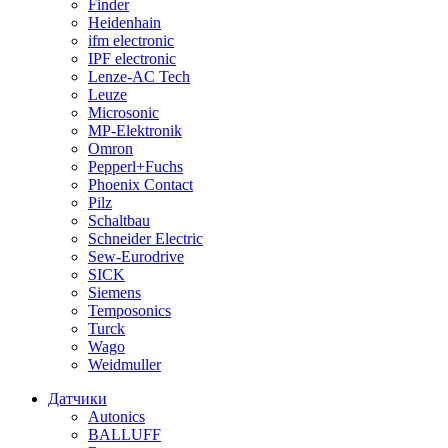
Finder
Heidenhain
ifm electronic
IPF electronic
Lenze-AC Tech
Leuze
Microsonic
MP-Elektronik
Omron
Pepperl+Fuchs
Phoenix Contact
Pilz
Schaltbau
Schneider Electric
Sew-Eurodrive
SICK
Siemens
Temposonics
Turck
Wago
Weidmuller
Датчики
Autonics
BALLUFF