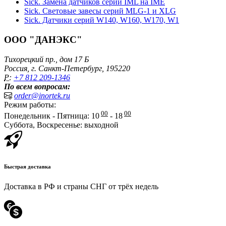
Sick. Замена датчиков серии IML на IME
Sick. Световые завесы серий MLG-1 и XLG
Sick. Датчики серий W140, W160, W170, W1
ООО "ДАНЭКС"
Тихорецкий пр., дом 17 Б
Россия, г. Санкт-Петербург, 195220
P:
+7 812 209-1346
По всем вопросам:
order@inortek.ru
Режим работы:
00
00
Понедельник - Пятница: 10
- 18
Суббота, Воскресенье: выходной
Быстрая доставка
Доставка в РФ и страны СНГ от трёх недель