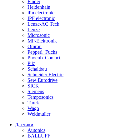
Finder
Heidenhain
ifm electronic
IPF electronic
Lenze-AC Tech
Leuze
Microsonic
MP-Elektronik
Omron
Pepperl+Fuchs
Phoenix Contact
Pilz
Schaltbau
Schneider Electric
Sew-Eurodrive
SICK
Siemens
Temposonics
Turck
Wago
Weidmuller
Датчики
Autonics
BALLUFF