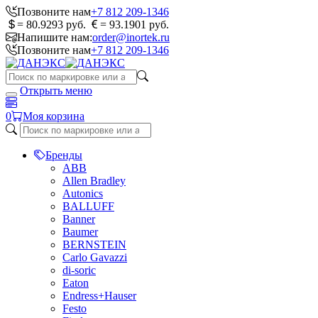
Позвоните нам
+7 812 209-1346
= 80.9293 руб.
= 93.1901 руб.
Напишите нам:
order@inortek.ru
Позвоните нам
+7 812 209-1346
Открыть меню
0
Моя корзина
Бренды
ABB
Allen Bradley
Autonics
BALLUFF
Banner
Baumer
BERNSTEIN
Carlo Gavazzi
di-soric
Eaton
Endress+Hauser
Festo