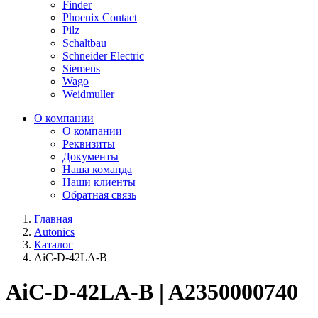
Finder
Phoenix Contact
Pilz
Schaltbau
Schneider Electric
Siemens
Wago
Weidmuller
О компании
О компании
Реквизиты
Документы
Наша команда
Наши клиенты
Обратная связь
Главная
Autonics
Каталог
AiC-D-42LA-B
AiC-D-42LA-B | A2350000740