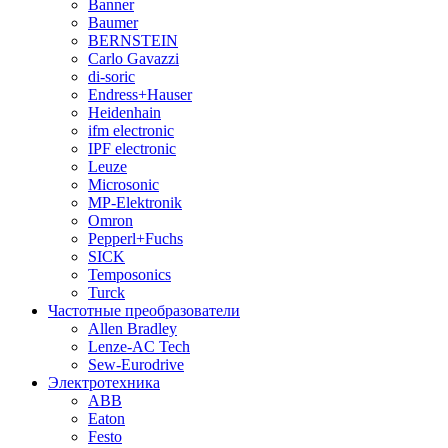
Banner
Baumer
BERNSTEIN
Carlo Gavazzi
di-soric
Endress+Hauser
Heidenhain
ifm electronic
IPF electronic
Leuze
Microsonic
MP-Elektronik
Omron
Pepperl+Fuchs
SICK
Temposonics
Turck
Частотные преобразователи
Allen Bradley
Lenze-AC Tech
Sew-Eurodrive
Электротехника
ABB
Eaton
Festo