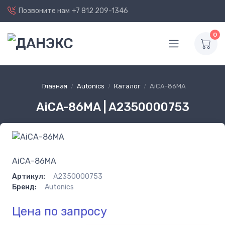
Позвоните нам
+7 812 209-1346
0
Главная
Autonics
Каталог
AiCA-86MA
AiCA-86MA | A2350000753
AiCA-86MA
Артикул:
A2350000753
Бренд:
Autonics
Цена по запросу