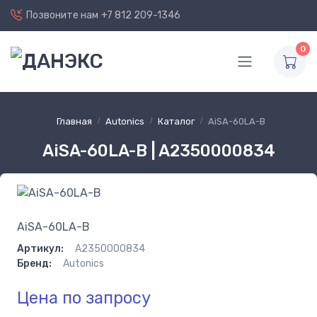
Позвоните нам
+7 812 209-1346
0
Главная
Autonics
Каталог
AiSA-60LA-B
AiSA-60LA-B | A2350000834
AiSA-60LA-B
Артикул:
A2350000834
Бренд:
Autonics
Цена по запросу