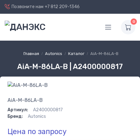
Позвоните нам
+7 812 209-1346
0
Главная
Autonics
Каталог
AiA-M-86LA-B
AiA-M-86LA-B | A2400000817
AiA-M-86LA-B
Артикул:
A2400000817
Бренд:
Autonics
Цена по запросу