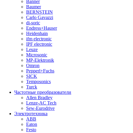
Banner
Baumer
BERNSTEIN
Carlo Gavazzi
di-soric
Endress+Hauser
Heidenhain
ifm electronic
IPF electronic
Leuze
Microsonic
MP-Elektronik
Omron
Pepperl+Fuchs
SICK
Temposonics
Turck
Частотные преобразователи
Allen Bradley
Lenze-AC Tech
Sew-Eurodrive
Электротехника
ABB
Eaton
Festo