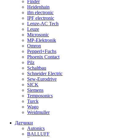
Finder
Heidenhain
ifm electronic
IPF electronic
Lenze-AC Tech
Leuze
Microsonic
MP-Elektronik
Omron
Pepperl+Fuchs
Phoenix Contact
Pilz
Schaltbau
Schneider Electric
Sew-Eurodrive
SICK
Siemens
Temposonics
Turck
Wago
Weidmuller
Датчики
Autonics
BALLUFF