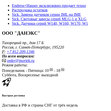
Endress+Hauser эксклюзивно продает техно
Распродажа остатков
Sick. Замена датчиков серии IML на IME
Sick. Световые завесы серий MLG-1 и XLG
Sick. Датчики серий W140, W160, W170, W1
ООО "ДАНЭКС"
Тихорецкий пр., дом 17 Б
Россия, г. Санкт-Петербург, 195220
P:
+7 812 209-1346
По всем вопросам:
order@inortek.ru
Режим работы:
00
00
Понедельник - Пятница: 10
- 18
Суббота, Воскресенье: выходной
Быстрая доставка
Доставка в РФ и страны СНГ от трёх недель