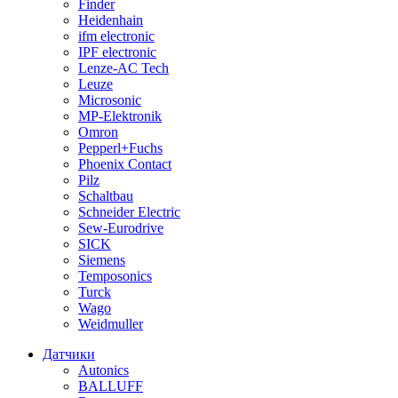
Finder
Heidenhain
ifm electronic
IPF electronic
Lenze-AC Tech
Leuze
Microsonic
MP-Elektronik
Omron
Pepperl+Fuchs
Phoenix Contact
Pilz
Schaltbau
Schneider Electric
Sew-Eurodrive
SICK
Siemens
Temposonics
Turck
Wago
Weidmuller
Датчики
Autonics
BALLUFF