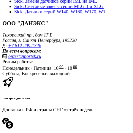
Sick. Замена датчиков серии IML на IME
Sick. Световые завесы серий MLG-1 и XLG
Sick. Датчики серий W140, W160, W170, W1
ООО "ДАНЭКС"
Тихорецкий пр., дом 17 Б
Россия, г. Санкт-Петербург, 195220
P:
+7 812 209-1346
По всем вопросам:
order@inortek.ru
Режим работы:
00
00
Понедельник - Пятница: 10
- 18
Суббота, Воскресенье: выходной
Быстрая доставка
Доставка в РФ и страны СНГ от трёх недель