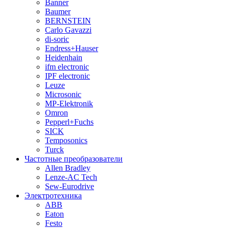
Banner
Baumer
BERNSTEIN
Carlo Gavazzi
di-soric
Endress+Hauser
Heidenhain
ifm electronic
IPF electronic
Leuze
Microsonic
MP-Elektronik
Omron
Pepperl+Fuchs
SICK
Temposonics
Turck
Частотные преобразователи
Allen Bradley
Lenze-AC Tech
Sew-Eurodrive
Электротехника
ABB
Eaton
Festo