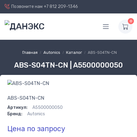
Позвоните нам
+7 812 209-1346
0
Главная
Autonics
Каталог
ABS-S04TN-CN
ABS-S04TN-CN | A5500000050
ABS-S04TN-CN
Артикул:
A5500000050
Бренд:
Autonics
Цена по запросу