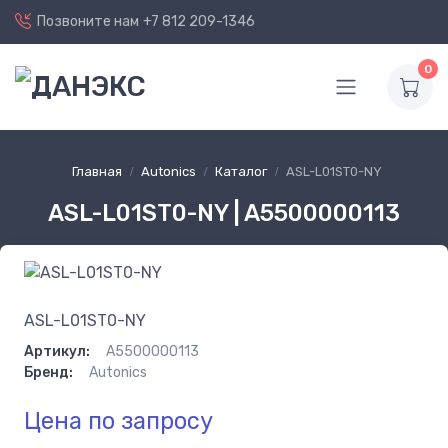
Позвоните нам
+7 812 209-1346
0
Главная
Autonics
Каталог
ASL-L01ST0-NY
ASL-L01ST0-NY | A5500000113
ASL-L01ST0-NY
Артикул:
A5500000113
Бренд:
Autonics
Цена по запросу