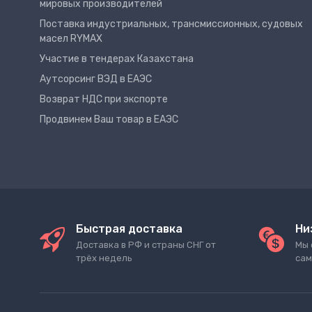
мировых производителей
Поставка индустриальных, трансмиссионных, судовых
масел RYMAX
Участие в тендерах Казахстана
Аутсорсинг ВЭД в ЕАЭС
Возврат НДС при экспорте
Продвинем Ваш товар в ЕАЭС
Быстрая доставка
Ни
Доставка в РФ и страны СНГ от
Мы 
трёх недель
сам