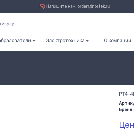
Напишите нам:
order@inortek.ru
образователи
Электротехника
О компании
PT4-4
Артику
Бренд:
Цен