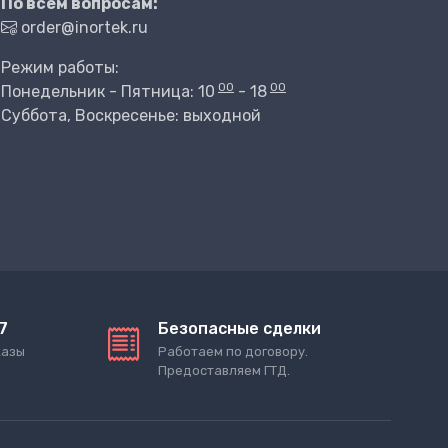
По всем вопросам:
order@inortek.ru
Режим работы:
00
00
Понедельник - Пятница: 10
- 18
Суббота, Воскресенье: выходной
7
Безопасные сделки
казы
Работаем по договору.
Предоставляем ГТД.