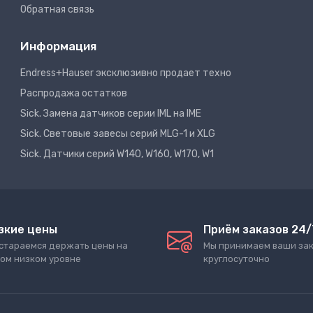
Обратная связь
Информация
Endress+Hauser эксклюзивно продает техно
Распродажа остатков
Sick. Замена датчиков серии IML на IME
Sick. Световые завесы серий MLG-1 и XLG
Sick. Датчики серий W140, W160, W170, W1
зкие цены
Приём заказов 24/
стараемся держать цены на
Мы принимаем ваши за
ом низком уровне
круглосуточно