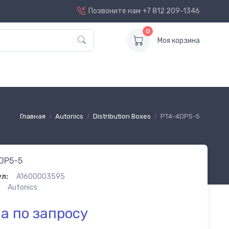
Позвоните нам
+7 812 209-1346
0
Моя корзина
Главная
Autonics
Distribution Boxes
PT4-4DP5-5
DP5-5
л:
A1600003595
Autonics
а по запросу