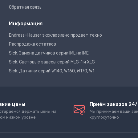
Обратная связь
Информация
Endress+Hauser эксклюзивно продает техно
Распродажа остатков
Sick. Замена датчиков серии IML на IME
Sick. Световые завесы серий MLG-1 и XLG
Sick. Датчики серий W140, W160, W170, W1
зкие цены
Приём заказов 24/
стараемся держать цены на
Мы принимаем ваши за
ом низком уровне
круглосуточно