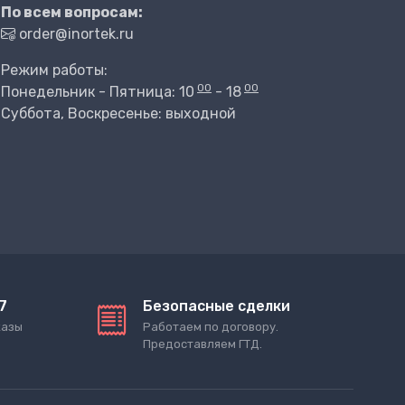
По всем вопросам:
order@inortek.ru
Режим работы:
00
00
Понедельник - Пятница: 10
- 18
Суббота, Воскресенье: выходной
7
Безопасные сделки
казы
Работаем по договору.
Предоставляем ГТД.