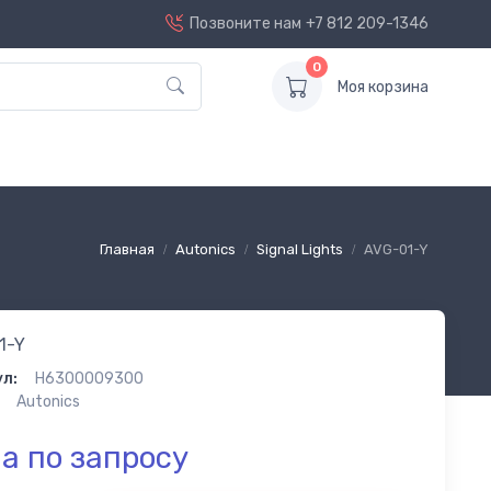
Позвоните нам
+7 812 209-1346
0
Моя корзина
Главная
Autonics
Signal Lights
AVG-01-Y
1-Y
л:
H6300009300
Autonics
а по запросу