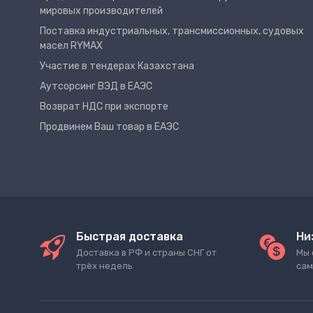
мировых производителей
Поставка индустриальных, трансмиссионных, судовых
масел RYMAX
Участие в тендерах Казахстана
Аутсорсинг ВЭД в ЕАЭС
Возврат НДС при экспорте
Продвинем Ваш товар в ЕАЭС
Быстрая доставка
Ни
Доставка в РФ и страны СНГ от
Мы 
трёх недель
сам