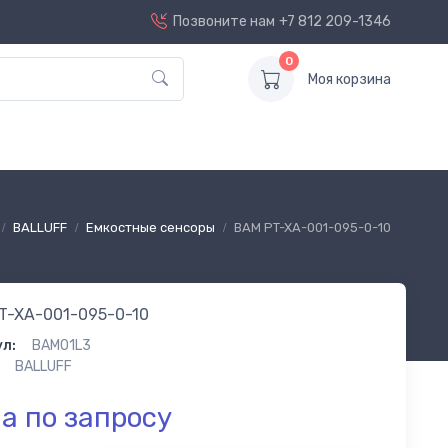
Позвоните нам
+7 812 209-1346
0
Моя корзина
BALLUFF
Емкостные сенсоры
BAM PT-XA-001-095-0-10
T-XA-001-095-0-10
л:
BAM01L3
BALLUFF
а по запросу