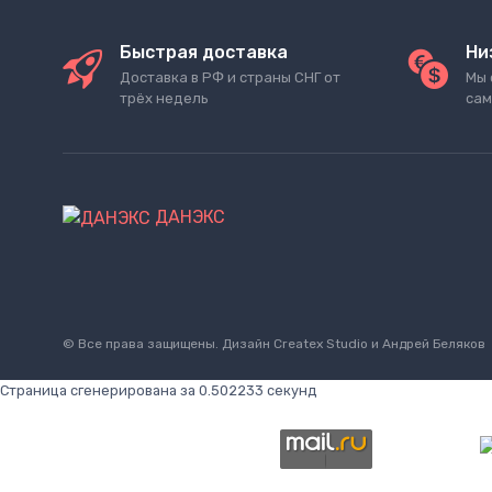
Быстрая доставка
Ни
Доставка в РФ и страны СНГ от
Мы 
трёх недель
сам
ДАНЭКС
© Все права защищены. Дизайн
Createx Studio
и Андрей Беляков
Страница сгенерирована за 0.502233 секунд