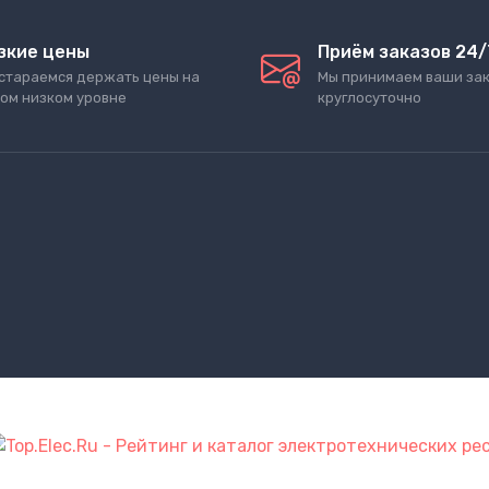
зкие цены
Приём заказов 24/
стараемся держать цены на
Мы принимаем ваши за
ом низком уровне
круглосуточно