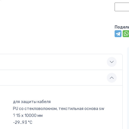
Подел
для защиты кабеля
PU со стекловолокном, текстильная основа sw
? 15 x 10000 мм
-29...93 °C