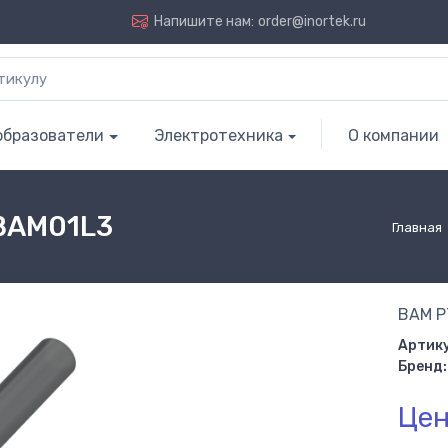
Напишите нам:
order@inortek.ru
образователи
Электротехника
О компании
 BAM01L3
Главная
BAM P
Артику
Бренд:
Цен