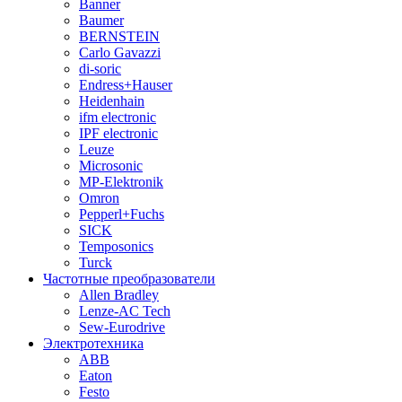
Banner
Baumer
BERNSTEIN
Carlo Gavazzi
di-soric
Endress+Hauser
Heidenhain
ifm electronic
IPF electronic
Leuze
Microsonic
MP-Elektronik
Omron
Pepperl+Fuchs
SICK
Temposonics
Turck
Частотные преобразователи
Allen Bradley
Lenze-AC Tech
Sew-Eurodrive
Электротехника
ABB
Eaton
Festo