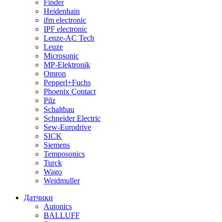
Finder
Heidenhain
ifm electronic
IPF electronic
Lenze-AC Tech
Leuze
Microsonic
MP-Elektronik
Omron
Pepperl+Fuchs
Phoenix Contact
Pilz
Schaltbau
Schneider Electric
Sew-Eurodrive
SICK
Siemens
Temposonics
Turck
Wago
Weidmuller
Датчики
Autonics
BALLUFF