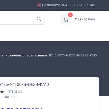
Позвоните нам
+7 812 209-1346
0
Моя корзина
тели линейных перемещений
BTL5-S175-M1200-B-DEXB-KA10
S175-M1200-B-DEXB-KA10
л:
BTL0HA2
BALLUFF