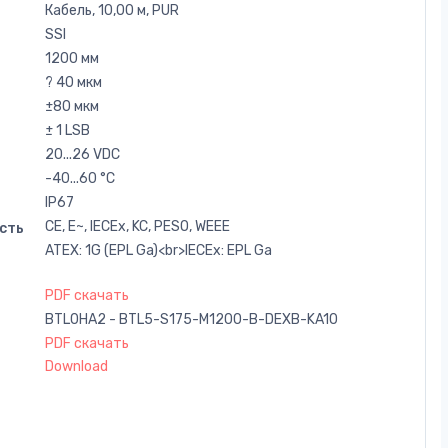
Кабель, 10,00 м, PUR
SSI
1200 мм
? 40 мкм
±80 мкм
± 1 LSB
20...26 VDC
-40...60 °C
IP67
CE, E~, IECEx, KC, PESO, WEEE
сть
ATEX: 1G (EPL Ga)<br>IECEx: EPL Ga
PDF скачать
BTL0HA2 - BTL5-S175-M1200-B-DEXB-KA10
PDF скачать
Download