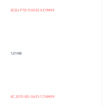
IECEx PTB 11.0035 X E11M99
1.01 MB
KC 2013-BO-0631-1 J14M99