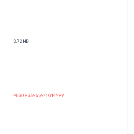
0.72 MB
PESO P339659/1 G14M99