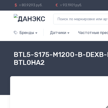
= 80.9293 руб.
= 93.1901 руб.
Бренды
Датчики
Частотные пре
BTL5-S175-M1200-B-DEXB-K
BTL0HA2