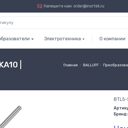
Напишите нам:
order@inortek.ru
образователи
Электротехника
О компании
A10 |
Главная
BALLUFF
Преобразова
BTL5-
Артику
Бренд: