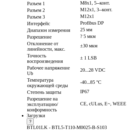
M8x1, 5--конт.
Разъем 1
M12x1, 3--конт.
Разъем 2
M12x1
Разъем 3
Profibus DP
Интерфейс
25 мм
Диапазон измерения
? 5 мкм
Разрешение
Отклонение от
±30 мкм
линейности, макс.
Точность
± 1 LSB
воспроизведения
Рабочее напряжение
20...28 VDC
Ub
Температура
-40...85 °C
окружающей среды
IP67
Степень защиты
Разрешение на
CE, cULus, E~, WEEE
эксплуатацию/
конформность
Загрузки
?
BTL01LK - BTL5-T110-M0025-B-S103