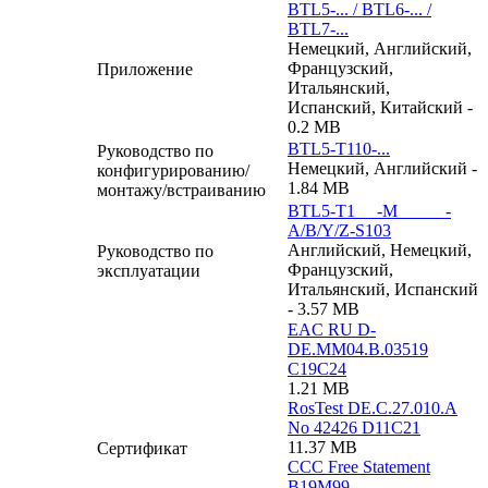
BTL5-... / BTL6-... /
BTL7-...
Немецкий, Английский,
Французский,
Приложение
Итальянский,
Испанский, Китайский -
0.2 MB
BTL5-T110-...
Руководство по
Немецкий, Английский -
конфигурированию/
1.84 MB
монтажу/встраиванию
BTL5-T1_ _-M_ _ _ _-
A/B/Y/Z-S103
Английский, Немецкий,
Руководство по
Французский,
эксплуатации
Итальянский, Испанский
- 3.57 MB
EAC RU D-
DE.MM04.B.03519
C19C24
1.21 MB
RosTest DE.C.27.010.A
No 42426 D11C21
11.37 MB
Сертификат
CCC Free Statement
B19M99