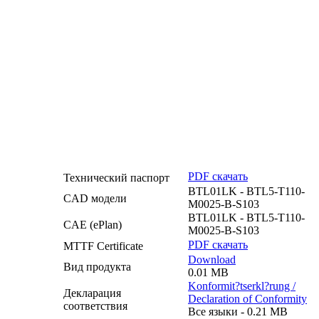
PDF скачать
Технический паспорт
BTL01LK - BTL5-T110-
CAD модели
M0025-B-S103
BTL01LK - BTL5-T110-
CAE (ePlan)
M0025-B-S103
PDF скачать
MTTF Certificate
Download
Вид продукта
0.01 MB
Konformit?tserkl?rung /
Декларация
Declaration of Conformity
соответствия
Все языки - 0.21 MB