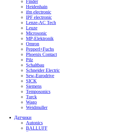
Finder
Heidenhain
ifm electronic
IPF electronic
Lenze-AC Tech
Leuze
Microsonic
MP-Elektronik
Omron
Pepperl+Fuchs
Phoenix Contact
Pilz
Schaltbau
Schneider Electric
Sew-Eurodrive
SICK
Siemens
Temposonics
Turck
Wago
Weidmuller
Датчики
Autonics
BALLUFF