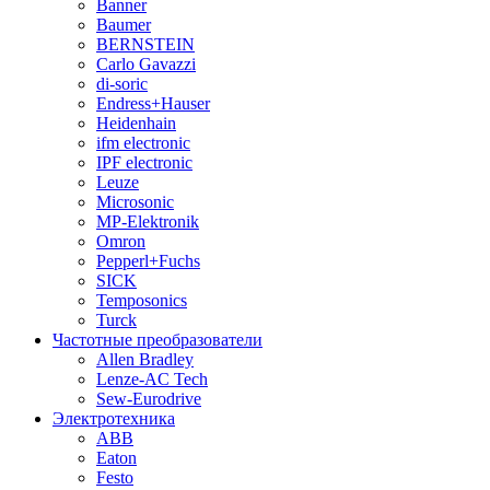
Banner
Baumer
BERNSTEIN
Carlo Gavazzi
di-soric
Endress+Hauser
Heidenhain
ifm electronic
IPF electronic
Leuze
Microsonic
MP-Elektronik
Omron
Pepperl+Fuchs
SICK
Temposonics
Turck
Частотные преобразователи
Allen Bradley
Lenze-AC Tech
Sew-Eurodrive
Электротехника
ABB
Eaton
Festo