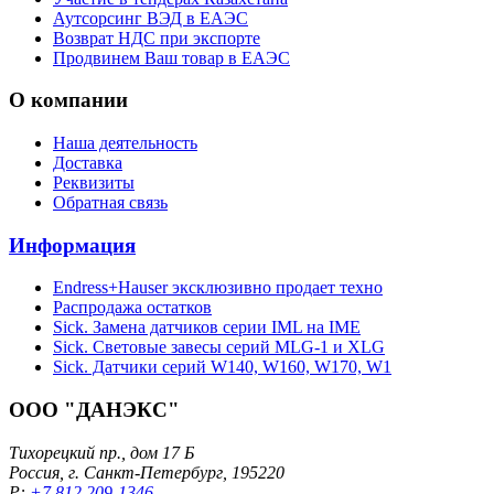
Аутсорсинг ВЭД в ЕАЭС
Возврат НДС при экспорте
Продвинем Ваш товар в ЕАЭС
О компании
Наша деятельность
Доставка
Реквизиты
Обратная связь
Информация
Endress+Hauser эксклюзивно продает техно
Распродажа остатков
Sick. Замена датчиков серии IML на IME
Sick. Световые завесы серий MLG-1 и XLG
Sick. Датчики серий W140, W160, W170, W1
ООО "ДАНЭКС"
Тихорецкий пр., дом 17 Б
Россия, г. Санкт-Петербург, 195220
P:
+7 812 209-1346