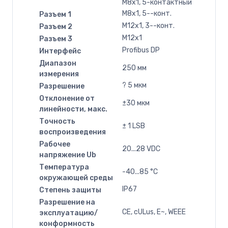
M8x1, 5-контактный
M8x1, 5--конт.
Разъем 1
M12x1, 3--конт.
Разъем 2
M12x1
Разъем 3
Profibus DP
Интерфейс
Диапазон
250 мм
измерения
? 5 мкм
Разрешение
Отклонение от
±30 мкм
линейности, макс.
Точность
± 1 LSB
воспроизведения
Рабочее
20...28 VDC
напряжение Ub
Температура
-40...85 °C
окружающей среды
IP67
Степень защиты
Разрешение на
CE, cULus, E~, WEEE
эксплуатацию/
конформность