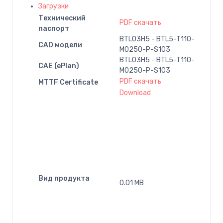
Загрузки
Технический
PDF скачать
паспорт
BTL03H5 - BTL5-T110-
CAD модели
M0250-P-S103
BTL03H5 - BTL5-T110-
CAE (ePlan)
M0250-P-S103
PDF скачать
MTTF Certificate
Download
Вид продукта
0.01 MB