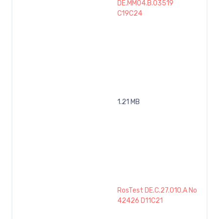
DE.MM04.B.03519
C19C24
1.21 MB
RosTest DE.C.27.010.A No
42426 D11C21