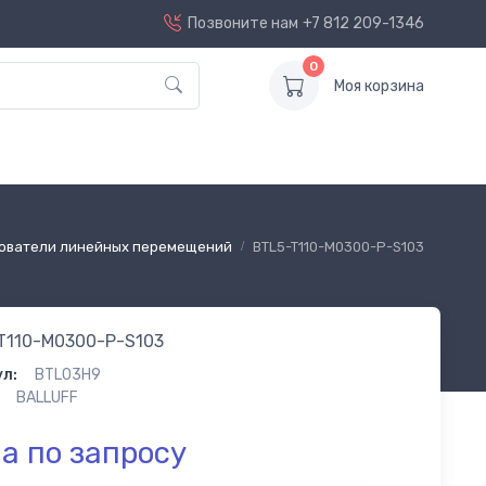
Позвоните нам
+7 812 209-1346
0
Моя корзина
ователи линейных перемещений
BTL5-T110-M0300-P-S103
T110-M0300-P-S103
л:
BTL03H9
BALLUFF
а по запросу