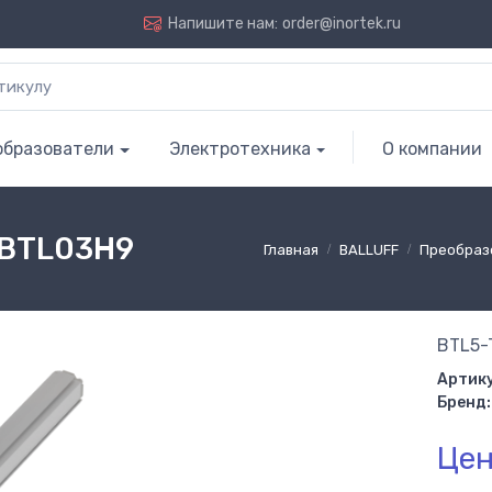
Напишите нам:
order@inortek.ru
образователи
Электротехника
О компании
 BTL03H9
Главная
BALLUFF
Преобраз
BTL5-
Артику
Бренд:
Цен