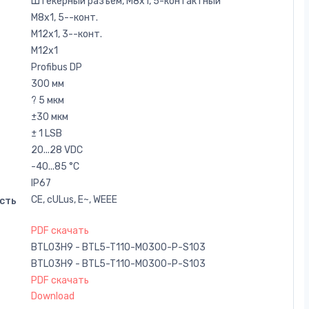
Штекерный разъем, M8x1, 5-контактный
M8x1, 5--конт.
M12x1, 3--конт.
M12x1
Profibus DP
300 мм
? 5 мкм
±30 мкм
± 1 LSB
20...28 VDC
-40...85 °C
IP67
CE, cULus, E~, WEEE
сть
PDF скачать
BTL03H9 - BTL5-T110-M0300-P-S103
BTL03H9 - BTL5-T110-M0300-P-S103
PDF скачать
Download