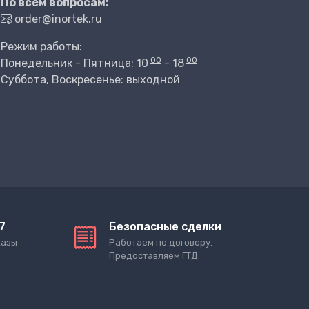
По всем вопросам:
order@inortek.ru
Режим работы:
00
00
Понедельник - Пятница: 10
- 18
Суббота, Воскресенье: выходной
7
Безопасные сделки
казы
Работаем по договору.
Предоставляем ГТД.