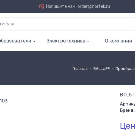
Напишите нам:
order@inortek.ru
образователи
Электротехника
О компании
Главная
BALLUFF
Преобраз
BTL5-
Артику
Бренд:
Цен