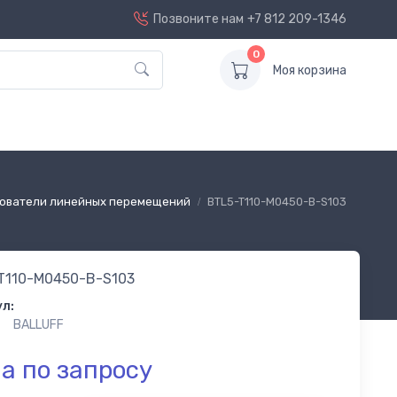
Позвоните нам
+7 812 209-1346
0
Моя корзина
ователи линейных перемещений
BTL5-T110-M0450-B-S103
T110-M0450-B-S103
л:
BALLUFF
а по запросу