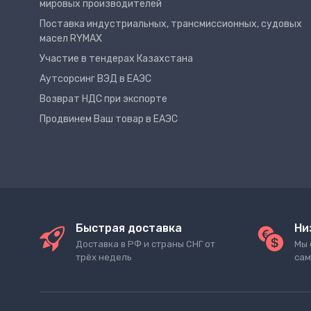
мировых производителей
Поставка индустриальных, трансмиссионных, судовых
масел RYMAX
Участие в тендерах Казахстана
Аутсорсинг ВЭД в ЕАЭС
Возврат НДС при экспорте
Продвинем Ваш товар в ЕАЭС
Быстрая доставка
Ни
Доставка в РФ и страны СНГ от
Мы 
трёх недель
сам