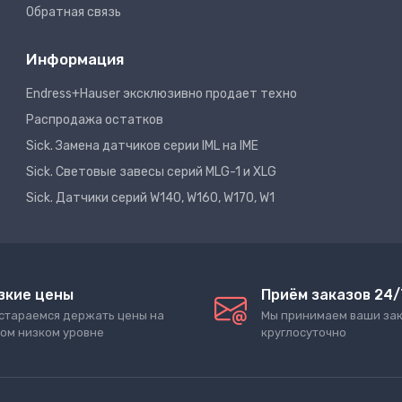
Обратная связь
Информация
Endress+Hauser эксклюзивно продает техно
Распродажа остатков
Sick. Замена датчиков серии IML на IME
Sick. Световые завесы серий MLG-1 и XLG
Sick. Датчики серий W140, W160, W170, W1
зкие цены
Приём заказов 24/
стараемся держать цены на
Мы принимаем ваши за
ом низком уровне
круглосуточно