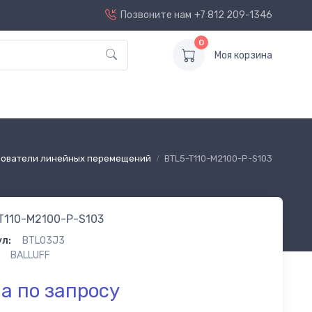
Позвоните нам
+7 812 209-1346
0
Моя корзина
ователи линейных перемещений
BTL5-T110-M2100-P-S103
T110-M2100-P-S103
л:
BTL03J3
BALLUFF
а по запросу