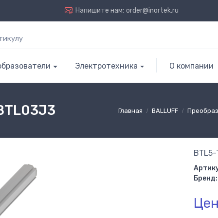
Напишите нам:
order@inortek.ru
образователи
Электротехника
О компании
 BTL03J3
Главная
BALLUFF
Преобраз
BTL5-
Артику
Бренд:
Цен