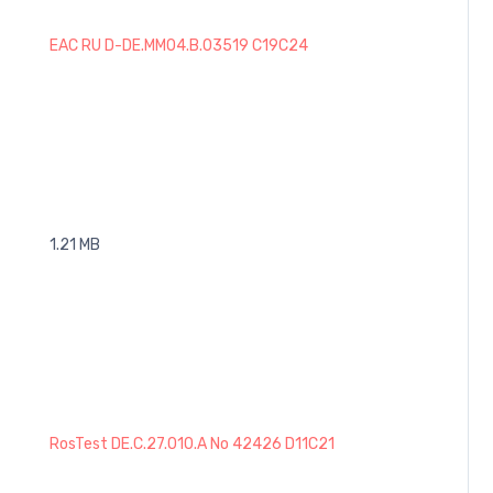
EAC RU D-DE.MM04.B.03519 C19C24
1.21 MB
RosTest DE.C.27.010.A No 42426 D11C21