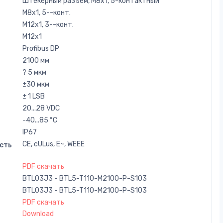
Штекерный разъем, M8x1, 5-контактный
M8x1, 5--конт.
M12x1, 3--конт.
M12x1
Profibus DP
2100 мм
? 5 мкм
±30 мкм
± 1 LSB
20...28 VDC
-40...85 °C
IP67
CE, cULus, E~, WEEE
сть
PDF скачать
BTL03J3 - BTL5-T110-M2100-P-S103
BTL03J3 - BTL5-T110-M2100-P-S103
PDF скачать
Download