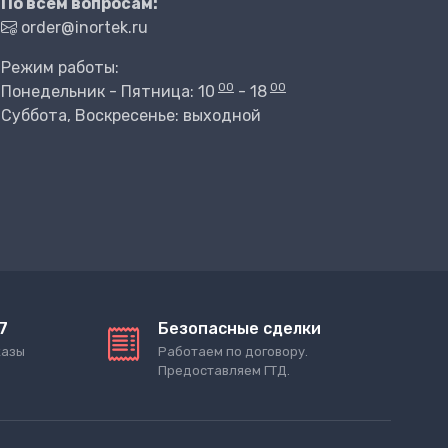
По всем вопросам:
order@inortek.ru
Режим работы:
00
00
Понедельник - Пятница: 10
- 18
Суббота, Воскресенье: выходной
7
Безопасные сделки
казы
Работаем по договору.
Предоставляем ГТД.