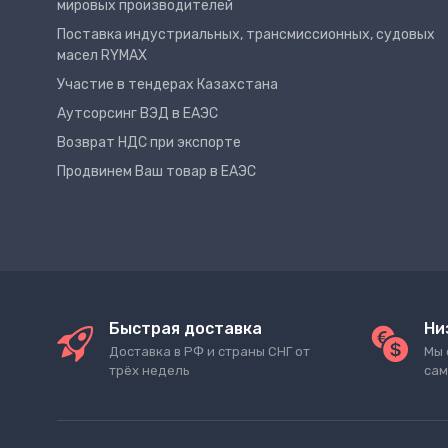
мировых производителей
Поставка индустриальных, трансмиссионных, судовых
масел RYMAX
Участие в тендерах Казахстана
Аутсорсинг ВЭД в ЕАЭС
Возврат НДС при экспорте
Продвинем Ваш товар в ЕАЭС
Быстрая доставка
Ни
Доставка в РФ и страны СНГ от
Мы 
трёх недель
сам