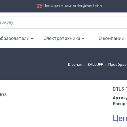
Напишите нам:
order@inortek.ru
образователи
Электротехника
О компании
Главная
BALLUFF
Преобраз
BTL5-
Артику
Бренд:
Цен