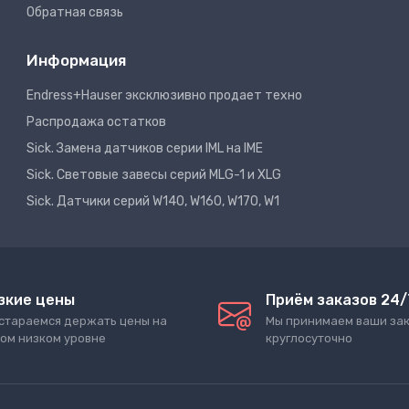
Обратная связь
Информация
Endress+Hauser эксклюзивно продает техно
Распродажа остатков
Sick. Замена датчиков серии IML на IME
Sick. Световые завесы серий MLG-1 и XLG
Sick. Датчики серий W140, W160, W170, W1
зкие цены
Приём заказов 24/
стараемся держать цены на
Мы принимаем ваши за
ом низком уровне
круглосуточно