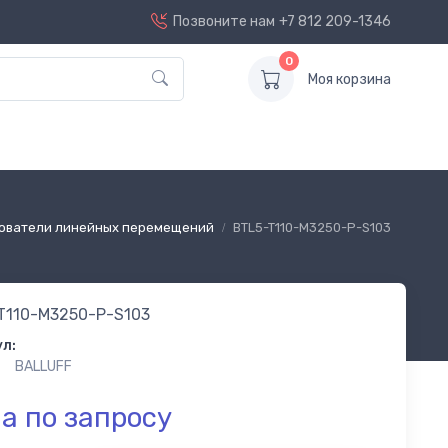
Позвоните нам
+7 812 209-1346
0
Моя корзина
ователи линейных перемещений
BTL5-T110-M3250-P-S103
T110-M3250-P-S103
л:
BALLUFF
а по запросу